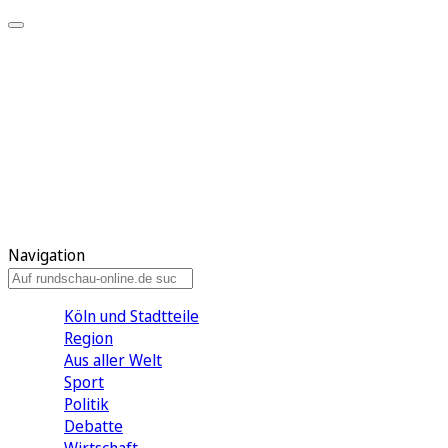
Meine KR
Meine Artikel
Meine Region
Meine Newsletter
Gewinnspiele
Mein Rundschau PLUS
Mein E-Paper
Navigation
Köln und Stadtteile
Region
Aus aller Welt
Sport
Politik
Debatte