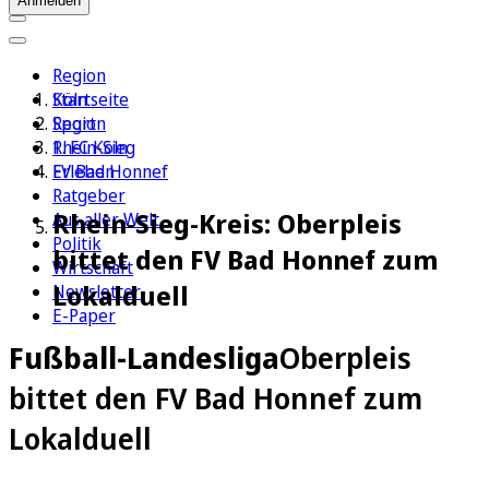
Anmelden
Region
Köln
Startseite
Sport
Region
1. FC Köln
Rhein-Sieg
Erleben
FV Bad Honnef
Ratgeber
Rhein-Sieg-Kreis: Oberpleis
Aus aller Welt
Politik
bittet den FV Bad Honnef zum
Wirtschaft
Lokalduell
Newsletter
E-Paper
Fußball-Landesliga
Oberpleis
bittet den FV Bad Honnef zum
Lokalduell