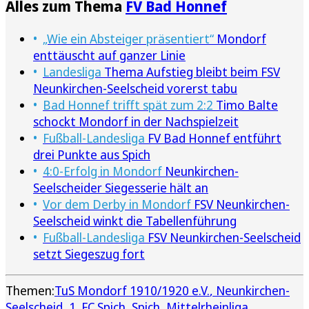
Alles zum Thema
FV Bad Honnef
„Wie ein Absteiger präsentiert“
Mondorf
enttäuscht auf ganzer Linie
Landesliga
Thema Aufstieg bleibt beim FSV
Neunkirchen-Seelscheid vorerst tabu
Bad Honnef trifft spät zum 2:2
Timo Balte
schockt Mondorf in der Nachspielzeit
Fußball-Landesliga
FV Bad Honnef entführt
drei Punkte aus Spich
4:0-Erfolg in Mondorf
Neunkirchen-
Seelscheider Siegesserie hält an
Vor dem Derby in Mondorf
FSV Neunkirchen-
Seelscheid winkt die Tabellenführung
Fußball-Landesliga
FSV Neunkirchen-Seelscheid
setzt Siegeszug fort
Themen:
TuS Mondorf 1910/1920 e.V.
Neunkirchen-
Seelscheid
1. FC Spich
Spich
Mittelrheinliga