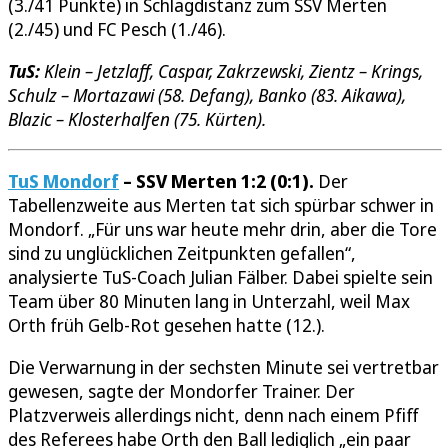
(3./41 Punkte) in Schlagdistanz zum SSV Merten
(2./45) und FC Pesch (1./46).
TuS:
Klein – Jetzlaff, Caspar, Zakrzewski, Zientz – Krings,
Schulz – Mortazawi (58. Defang), Banko (83. Aikawa),
Blazic – Klosterhalfen (75. Kürten).
TuS Mondorf
– SSV Merten 1:2 (0:1).
Der
Tabellenzweite aus Merten tat sich spürbar schwer in
Mondorf. „Für uns war heute mehr drin, aber die Tore
sind zu unglücklichen Zeitpunkten gefallen“,
analysierte TuS-Coach Julian Fälber. Dabei spielte sein
Team über 80 Minuten lang in Unterzahl, weil Max
Orth früh Gelb-Rot gesehen hatte (12.).
Die Verwarnung in der sechsten Minute sei vertretbar
gewesen, sagte der Mondorfer Trainer. Der
Platzverweis allerdings nicht, denn nach einem Pfiff
des Referees habe Orth den Ball lediglich „ein paar