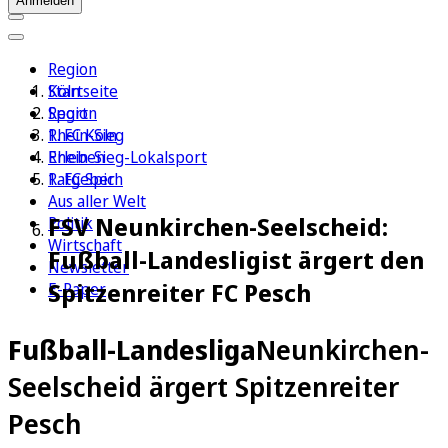
Anmelden
Region
Köln
Startseite
Sport
Region
1. FC Köln
Rhein-Sieg
Erleben
Rhein-Sieg-Lokalsport
Ratgeber
1. FC Spich
Aus aller Welt
FSV Neunkirchen-Seelscheid:
Politik
Wirtschaft
Fußball-Landesligist ärgert den
Newsletter
Spitzenreiter FC Pesch
E-Paper
Fußball-Landesliga
Neunkirchen-
Seelscheid ärgert Spitzenreiter
Pesch