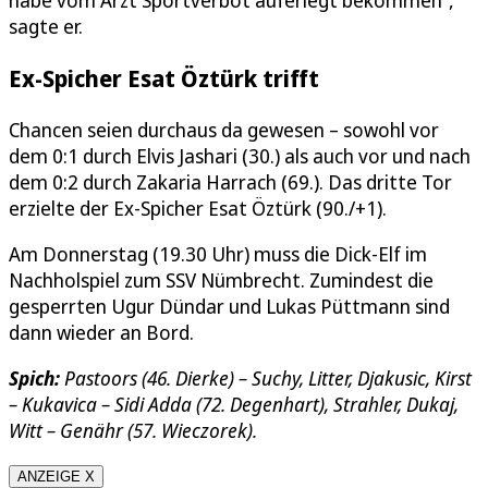
habe vom Arzt Sportverbot auferlegt bekommen“,
sagte er.
Ex-Spicher Esat Öztürk trifft
Chancen seien durchaus da gewesen – sowohl vor
dem 0:1 durch Elvis Jashari (30.) als auch vor und nach
dem 0:2 durch Zakaria Harrach (69.). Das dritte Tor
erzielte der Ex-Spicher Esat Öztürk (90./+1).
Am Donnerstag (19.30 Uhr) muss die Dick-Elf im
Nachholspiel zum SSV Nümbrecht. Zumindest die
gesperrten Ugur Dündar und Lukas Püttmann sind
dann wieder an Bord.
Spich:
Pastoors (46. Dierke) – Suchy, Litter, Djakusic, Kirst
– Kukavica – Sidi Adda (72. Degenhart), Strahler, Dukaj,
Witt – Genähr (57. Wieczorek).
ANZEIGE X