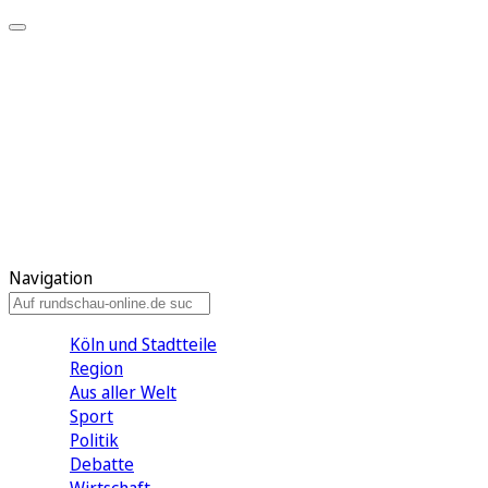
Meine KR
Meine Artikel
Meine Region
Meine Newsletter
Gewinnspiele
Mein Rundschau PLUS
Mein E-Paper
Navigation
Köln und Stadtteile
Region
Aus aller Welt
Sport
Politik
Debatte