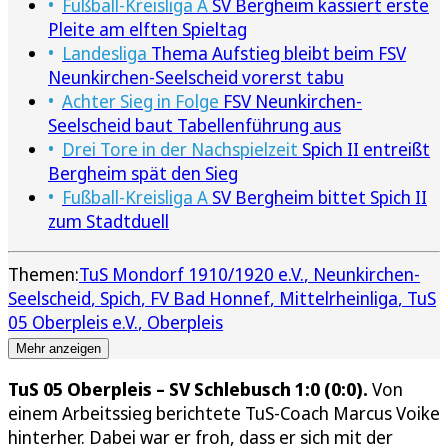
Fußball-Kreisliga A
SV Bergheim kassiert erste
Pleite am elften Spieltag
Landesliga
Thema Aufstieg bleibt beim FSV
Neunkirchen-Seelscheid vorerst tabu
Achter Sieg in Folge
FSV Neunkirchen-
Seelscheid baut Tabellenführung aus
Drei Tore in der Nachspielzeit
Spich II entreißt
Bergheim spät den Sieg
Fußball-Kreisliga A
SV Bergheim bittet Spich II
zum Stadtduell
Themen:
TuS Mondorf 1910/1920 e.V.
Neunkirchen-
Seelscheid
Spich
FV Bad Honnef
Mittelrheinliga
TuS
05 Oberpleis e.V.
Oberpleis
Mehr anzeigen
TuS 05 Oberpleis – SV Schlebusch 1:0 (0:0).
Von
einem Arbeitssieg berichtete TuS-Coach Marcus Voike
hinterher. Dabei war er froh, dass er sich mit der