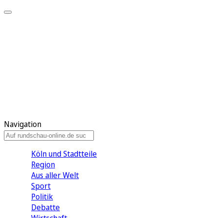
Meine KR
Meine Artikel
Meine Region
Meine Newsletter
Gewinnspiele
Mein Rundschau PLUS
Mein E-Paper
Navigation
Köln und Stadtteile
Region
Aus aller Welt
Sport
Politik
Debatte