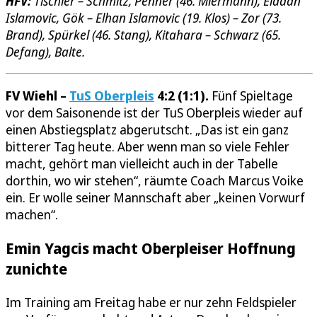
HFV:
Tischler – Schmitz, Penner (46. Miermann), Eladan
Islamovic, Gök – Elhan Islamovic (19. Klos) – Zor (73.
Brand), Spürkel (46. Stang), Kitahara – Schwarz (65.
Defang), Balte.
FV Wiehl –
TuS Oberpleis
4:2 (1:1).
Fünf Spieltage
vor dem Saisonende ist der TuS Oberpleis wieder auf
einen Abstiegsplatz abgerutscht. „Das ist ein ganz
bitterer Tag heute. Aber wenn man so viele Fehler
macht, gehört man vielleicht auch in der Tabelle
dorthin, wo wir stehen“, räumte Coach Marcus Voike
ein. Er wolle seiner Mannschaft aber „keinen Vorwurf
machen“.
Emin Yagcis macht Oberpleiser Hoffnung
zunichte
Im Training am Freitag habe er nur zehn Feldspieler