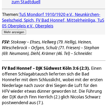
zum Stadtduell
Themen:
TuS Mondorf 1910/1920 e.V.
Neunkirchen-
Seelscheid
Spich
FV Bad Honnef
Mittelrheinliga
TuS
05 Oberpleis e.V.
Oberpleis
Mehr anzeigen
FSV:
Stokowy – Ehses, Hellweg (79. Hellig), Heinen,
Wieschebrock – Orfgen, Schulz (71. Friesen) – Stephan
(69. Neumann), Diehl, Krämer (46. Tel) – Schneider.
FV Bad Honnef – DJK Südwest Köln 3:6 (2:3).
Einen
offenen Schlagabtausch lieferten sich die Bad
Honnefer mit dem Schlusslicht, wobei mit der ersten
Niederlage nach zuvor drei Siegen die Luft für den
HFV wieder etwas dünner geworden ist. Die Führung
der DJK durch Finn Herrlich (2.) glich Nicolas Schwarz
postwendend aus (7.).