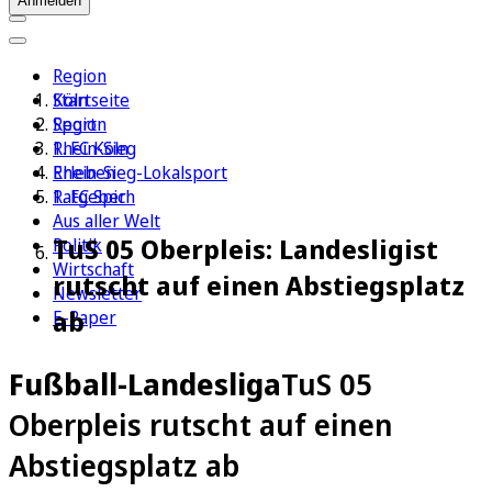
Anmelden
Region
Köln
Startseite
Sport
Region
1. FC Köln
Rhein-Sieg
Erleben
Rhein-Sieg-Lokalsport
Ratgeber
1. FC Spich
Aus aller Welt
TuS 05 Oberpleis: Landesligist
Politik
Wirtschaft
rutscht auf einen Abstiegsplatz
Newsletter
ab
E-Paper
Fußball-Landesliga
TuS 05
Oberpleis rutscht auf einen
Abstiegsplatz ab