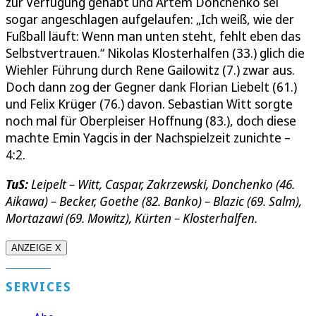
zur Verfügung gehabt und Artem Donchenko sei
sogar angeschlagen aufgelaufen: „Ich weiß, wie der
Fußball läuft: Wenn man unten steht, fehlt eben das
Selbstvertrauen.“ Nikolas Klosterhalfen (33.) glich die
Wiehler Führung durch Rene Gailowitz (7.) zwar aus.
Doch dann zog der Gegner dank Florian Liebelt (61.)
und Felix Krüger (76.) davon. Sebastian Witt sorgte
noch mal für Oberpleiser Hoffnung (83.), doch diese
machte Emin Yagcis in der Nachspielzeit zunichte –
4:2.
TuS:
Leipelt – Witt, Caspar, Zakrzewski, Donchenko (46.
Aikawa) – Becker, Goethe (82. Banko) – Blazic (69. Salm),
Mortazawi (69. Mowitz), Kürten – Klosterhalfen.
ANZEIGE X
SERVICES