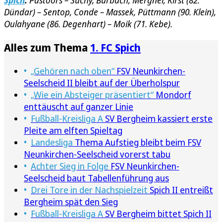
Spich
:
Pastoors – Suchy, Burbach, Mergner, Kirst (82.
Dündar) – Sentop, Conde – Massek, Püttmann (90. Klein),
Oulahyane (86. Degenhart) – Moik (71. Kebe).
Alles zum Thema
1. FC Spich
„Gehören nach oben“
FSV Neunkirchen-
Seelscheid II bleibt auf der Überholspur
„Wie ein Absteiger präsentiert“
Mondorf
enttäuscht auf ganzer Linie
Fußball-Kreisliga A
SV Bergheim kassiert erste
Pleite am elften Spieltag
Landesliga
Thema Aufstieg bleibt beim FSV
Neunkirchen-Seelscheid vorerst tabu
Achter Sieg in Folge
FSV Neunkirchen-
Seelscheid baut Tabellenführung aus
Drei Tore in der Nachspielzeit
Spich II entreißt
Bergheim spät den Sieg
Fußball-Kreisliga A
SV Bergheim bittet Spich II