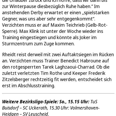
die Urlauber zurück und ich hoffe, dass wir dann bis
zur Winterpause diesbezüglich Ruhe haben.“ Im
anstehenden Derby erwartet er einen „spielstarken
Gegner, was uns aber sehr entgegenkommt“.
Verzichten muss er auf Maxim Teichrieb (Gelb-Rot-
Sperre). Max Klink ist unter der Woche wieder ins
Training eingestiegen und könnte als Joker im
Sturmzentrum zum Zuge kommen.
Rheidt reist derweil mit zwei Auftaktsiegen im Rücken
an. Verzichten muss Trainer Benedict Habroune auf
den rotgesperrten Tarek Laghzaoui-Charrad. Ob die
zuletzt verletzten Tim Rothe und Keeper Frederik
Zitzelsberger rechtzeitig fit werden, entscheidet sich
erst im Abschlusstraining.
Weitere Bezirksliga-Spiele: So., 15.15 Uhr:
TuS
Buisdorf – SC Uckerath, 15.30 Uhr: Volmershoven-
Heidgen – SV Leuscheid.