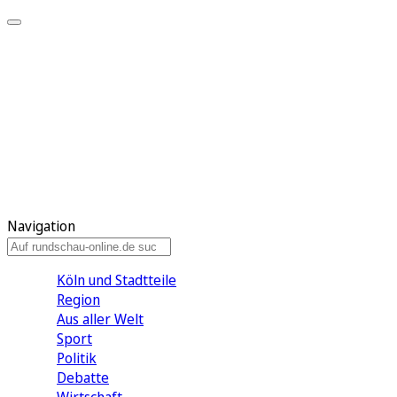
Meine KR
Meine Artikel
Meine Region
Meine Newsletter
Gewinnspiele
Mein Rundschau PLUS
Mein E-Paper
Navigation
Köln und Stadtteile
Region
Aus aller Welt
Sport
Politik
Debatte