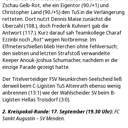
Zschau Gelb-Rot, ehe ein Eigentor (90./+1) und
Christopher Land (90./+5) den TuS in die Verlängerung
retteten. Dort nutzt Dennis Maise zunächst die
Überzahl (108.), doch Frederik Kuhnert gab die
Antwort (117.). Kurz darauf sah Teamkollege Charaf
Ezzinbi noch „Rot“ wegen Notbremse. Im
Elfmeterschießen blieb Herchen ohne Fehlversuch;
den siebten und letzten Strafstoß verwandelte
Keeper Anouk-Joshua Schumacher, nachdem er die
einzige Parade gezeigt hatte.
Der Titelverteidiger FSV Neunkirchen-Seelscheid ließ
derweil beim C-Ligisten TuS Altenrath ebenso wenig
anbrennen (13:1) wie der Wahlscheider SV beim B-
Ligisten Hellas Troisdorf (3:0).
2. Kreispokal-Runde: 17. September (19.30 Uhr):
FC
Sankt Augustin – SV Menden.