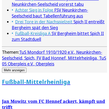
Neunkirchen-Seelscheid vorerst tabu
Achter Sieg in Folge
FSV Neunkirchen-
Seelscheid baut Tabellenführung aus
Drei Tore in der Nachspielzeit
Spich II entreißt
Bergheim spät den Sieg
Fußball-Kreisliga A
SV Bergheim bittet Spich II
zum Stadtduell
Themen:
TuS Mondorf 1910/1920 e.V.
Neunkirchen-
Seelscheid
Spich
FV Bad Honnef
Mittelrheinliga
TuS
05 Oberpleis e.V.
Oberpleis
Mehr anzeigen
Fußball-Mittelrheinliga
Jan Mowitz vom FC Hennef ackert, kämpft und
trifft