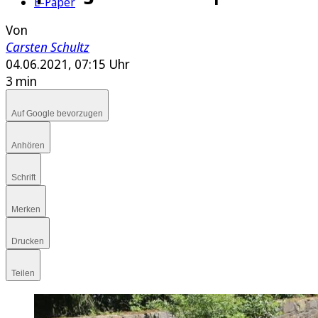
E-Paper
Von
Carsten Schultz
04.06.2021, 07:15 Uhr
3 min
Auf Google bevorzugen
Anhören
Schrift
Merken
Drucken
Teilen