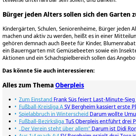
Bürger jeden Alters sollen sich den Garten
Kindergärten, Schulen, Seniorenheime, Bürger jeden Al
machen und aktiv zu werden, heißt es in einer Mitteil
gehören demnach auch Beete für Kinder, Blumenrabatt
ein Bauerngarten mit Gemüsebeeten sowie ein Insekten
Aktionen und ein Schachspielbereich sollen das Angebot
Das könnte Sie auch interessieren:
Alles zum Thema
Oberpleis
Zum Einstand
Frank Süs feiert Last-Minute-Sie
Fußball-Kreisliga A
SV Bergheim kassiert erste Pl
Spielabbruch in Winterscheid
Darum wollte Umuts
Fußball-Bezirksliga
TuS Oberpleis entführt drei 
„Der Verein steht über allem“
Darum ist Didi Ro
Aus 1:4 mach 4:4
SV Bergheim erzielt drei Tore i