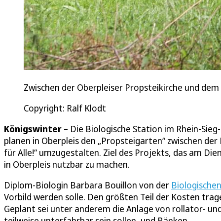
Zwischen der Oberpleiser Propsteikirche und dem Fr
Copyright: Ralf Klodt
Königswinter
– Die Biologische Station im Rhein-Sieg
planen in Oberpleis den „Propsteigarten“ zwischen der
für Alle!“ umzugestalten. Ziel des Projekts, das am Die
in Oberpleis nutzbar zu machen.
Diplom-Biologin Barbara Bouillon von der
Biologischen
Vorbild werden solle. Den größten Teil der Kosten tra
Geplant sei unter anderem die Anlage von rollator- un
teilweise unterfahrbar sein sollen, und Bänken.