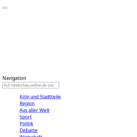
Meine KR
Meine Artikel
Meine Region
Meine Newsletter
Gewinnspiele
Mein Rundschau PLUS
Mein E-Paper
Navigation
Köln und Stadtteile
Region
Aus aller Welt
Sport
Politik
Debatte