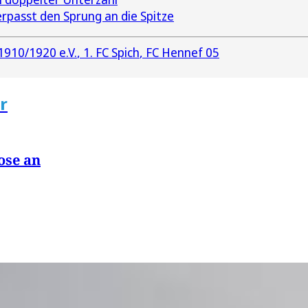
rpasst den Sprung an die Spitze
910/1920 e.V.
1. FC Spich
FC Hennef 05
r
ose an