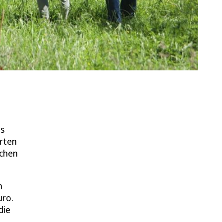
us
arten
schen
m
uro.
die