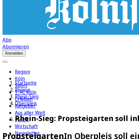
Abo
Abonnieren
Anmelden
Region
Köln
Startseite
Sport
Region
1. FC Köln
Rhein-Sieg
Erleben
Oberpleis
Ratgeber
Aus aller Welt
Rhein-Sieg: Propsteigarten soll in
Politik
Wirtschaft
Newsletter
Propsteigarten
In Oberpleis soll e