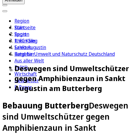
Anmelden
Region
Köln
Startseite
Sport
Region
1. FC Köln
Rhein-Sieg
Erleben
Sankt Augustin
Ratgeber
Bund für Umwelt und Naturschutz Deutschland
Aus aller Welt
Deswegen sind Umweltschützer
Politik
Wirtschaft
gegen Amphibienzaun in Sankt
Newsletter
Augustin am Butterberg
E-Paper
Bebauung Butterberg
Deswegen
sind Umweltschützer gegen
Amphibienzaun in Sankt