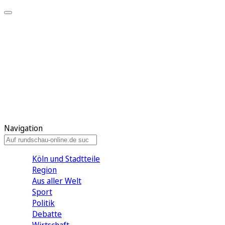
Meine KR
Meine Artikel
Meine Region
Meine Newsletter
Gewinnspiele
Mein Rundschau PLUS
Mein E-Paper
Navigation
Köln und Stadtteile
Region
Aus aller Welt
Sport
Politik
Debatte