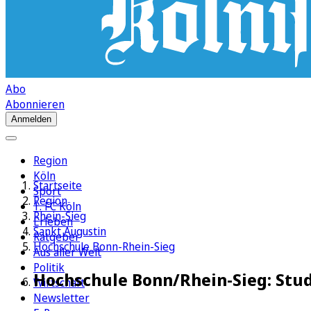
Abo
Abonnieren
Anmelden
Region
Köln
Startseite
Sport
Region
1. FC Köln
Rhein-Sieg
Erleben
Sankt Augustin
Ratgeber
Hochschule Bonn-Rhein-Sieg
Aus aller Welt
Politik
Hochschule Bonn/Rhein-Sieg: Stu
Wirtschaft
Newsletter