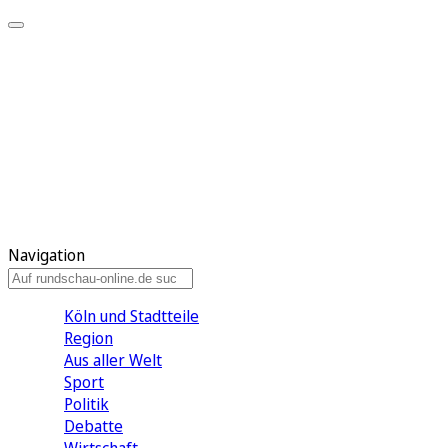
Meine KR
Meine Artikel
Meine Region
Meine Newsletter
Gewinnspiele
Mein Rundschau PLUS
Mein E-Paper
Navigation
Köln und Stadtteile
Region
Aus aller Welt
Sport
Politik
Debatte