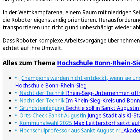
In der Wettkampfarena, einem Raum mit niedrigen Se
die Roboter eigenständig orientieren. Herausforderung
transportieren und richtig und unbeschädigt wieder ab
Dass Roboter komplexe Arbeitsvorgänge übernehmen kö
achtet auf ihre Umwelt.
Alles zum Thema
Hochschule Bonn-Rhein-Si
„Champions werden nicht entdeckt, wenn sie uns
Hochschule Bonn-Rhein-Sieg
Nacht der Technik
Rhein-Sieg-Unternehmen öffnen
Nacht der Technik
Im Rhein-Sieg-Kreis und Bonn 
Grundsteinlegung
Bechtle soll in Sankt Augustin
Orts-Check Sankt Augustin
Junge Stadt als KI-S
Kommunalwahl 2025
Max Leitterstorf setzt au
Hochschulprofessor aus Sankt Augustin:
„Akade