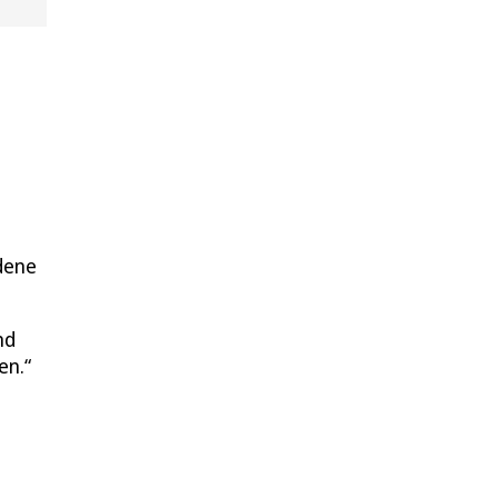
dene
nd
en.“