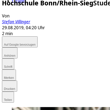
E-Paper
Hochschule Bonn/Rhein-Sieg
Stude
Von
Stefan Villinger
29.08.2019, 04:20 Uhr
2 min
Auf Google bevorzugen
Anhören
Schrift
Merken
Drucken
Teilen