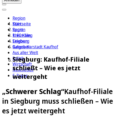
Anmelden
Region
Köln
Startseite
Sport
Region
1. FC Köln
Rhein-Sieg
Erleben
Siegburg
Ratgeber
Galeria Karstadt Kaufhof
Aus aller Welt
Siegburg: Kaufhof-Filiale
Politik
Wirtschaft
schließt – Wie es jetzt
Newsletter
weitergeht
E-Paper
„Schwerer Schlag“
Kaufhof-Filiale
in Siegburg muss schließen – Wie
es jetzt weitergeht