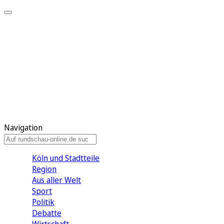
Meine KR
Meine Artikel
Meine Region
Meine Newsletter
Gewinnspiele
Mein Rundschau PLUS
Mein E-Paper
Navigation
Köln und Stadtteile
Region
Aus aller Welt
Sport
Politik
Debatte