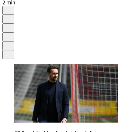
2 min
Auf Google bevorzugen
Anhören
Schrift
Merken
Drucken
Teilen