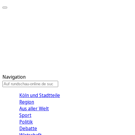
Meine KR
Meine Artikel
Meine Region
Meine Newsletter
Gewinnspiele
Mein Rundschau PLUS
Mein E-Paper
Navigation
Köln und Stadtteile
Region
Aus aller Welt
Sport
Politik
Debatte