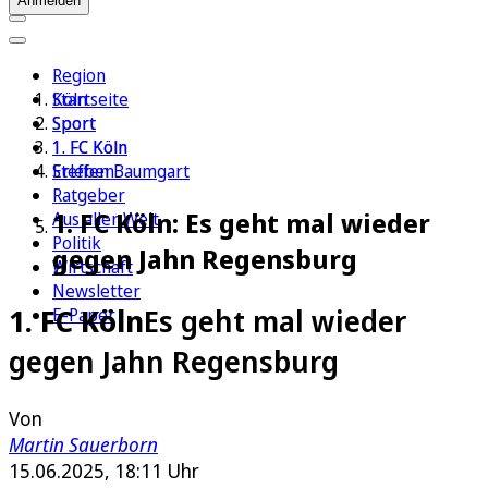
Anmelden
Region
Köln
Startseite
Sport
Sport
1. FC Köln
1. FC Köln
Erleben
Steffen Baumgart
Ratgeber
1. FC Köln: Es geht mal wieder
Aus aller Welt
Politik
gegen Jahn Regensburg
Wirtschaft
Newsletter
1. FC Köln
Es geht mal wieder
E-Paper
gegen Jahn Regensburg
Von
Martin Sauerborn
15.06.2025, 18:11 Uhr