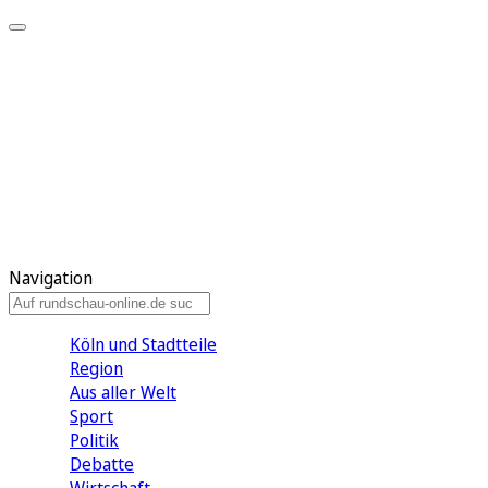
Meine KR
Meine Artikel
Meine Region
Meine Newsletter
Gewinnspiele
Mein Rundschau PLUS
Mein E-Paper
Navigation
Köln und Stadtteile
Region
Aus aller Welt
Sport
Politik
Debatte