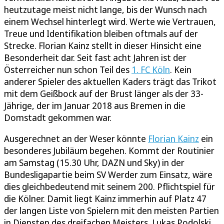
heutzutage meist nicht lange, bis der Wunsch nach
einem Wechsel hinterlegt wird. Werte wie Vertrauen,
Treue und Identifikation bleiben oftmals auf der
Strecke. Florian Kainz stellt in dieser Hinsicht eine
Besonderheit dar. Seit fast acht Jahren ist der
Österreicher nun schon Teil des
1. FC Köln
. Kein
anderer Spieler des aktuellen Kaders trägt das Trikot
mit dem Geißbock auf der Brust länger als der 33-
Jährige, der im Januar 2018 aus Bremen in die
Domstadt gekommen war.
Ausgerechnet an der Weser könnte
Florian Kainz
ein
besonderes Jubiläum begehen. Kommt der Routinier
am Samstag (15.30 Uhr, DAZN und Sky) in der
Bundesligapartie beim SV Werder zum Einsatz, wäre
dies gleichbedeutend mit seinem 200. Pflichtspiel für
die Kölner. Damit liegt Kainz immerhin auf Platz 47
der langen Liste von Spielern mit den meisten Partien
in Diensten des dreifachen Meisters. Lukas Podolski