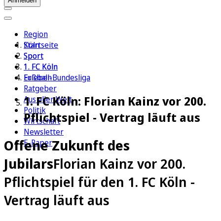
Anmelden
Region
Köln
Startseite
Sport
Sport
1. FC Köln
1. FC Köln
Erleben
Fußball-Bundesliga
Ratgeber
1. FC Köln: Florian Kainz vor 200.
Aus aller Welt
Politik
Pflichtspiel - Vertrag läuft aus
Wirtschaft
Newsletter
Offene Zukunft des
E-Paper
Jubilars
Florian Kainz vor 200.
Pflichtspiel für den 1. FC Köln -
Vertrag läuft aus