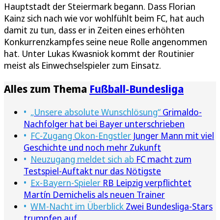
Hauptstadt der Steiermark begann. Dass Florian
Kainz sich nach wie vor wohlfühlt beim FC, hat auch
damit zu tun, dass er in Zeiten eines erhöhten
Konkurrenzkampfes seine neue Rolle angenommen
hat. Unter Lukas Kwasniok kommt der Routinier
meist als Einwechselspieler zum Einsatz.
Alles zum Thema
Fußball-Bundesliga
„Unsere absolute Wunschlösung“
Grimaldo-
Nachfolger hat bei Bayer unterschrieben
FC-Zugang Okon-Engstler
Junger Mann mit viel
Geschichte und noch mehr Zukunft
Neuzugang meldet sich ab
FC macht zum
Testspiel-Auftakt nur das Nötigste
Ex-Bayern-Spieler
RB Leipzig verpflichtet
Martín Demichelis als neuen Trainer
WM-Nacht im Überblick
Zwei Bundesliga-Stars
trumpfen auf