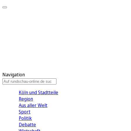
Meine KR
Meine Artikel
Meine Region
Meine Newsletter
Gewinnspiele
Mein Rundschau PLUS
Mein E-Paper
Navigation
Köln und Stadtteile
Region
Aus aller Welt
Sport
Politik
Debatte