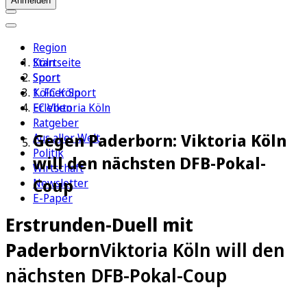
Anmelden
Region
Köln
Startseite
Sport
Sport
1. FC Köln
Kölner Sport
Erleben
FC Viktoria Köln
Ratgeber
Gegen Paderborn: Viktoria Köln
Aus aller Welt
Politik
will den nächsten DFB-Pokal-
Wirtschaft
Coup
Newsletter
E-Paper
Erstrunden-Duell mit
Paderborn
Viktoria Köln will den
nächsten DFB-Pokal-Coup