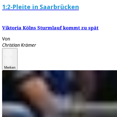
1:2-Pleite in Saarbrücken
Viktoria Kölns Sturmlauf kommt zu spät
Von
Christian Krämer
Merken