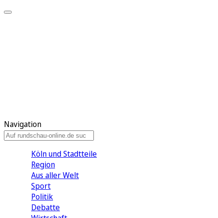
Meine KR
Meine Artikel
Meine Region
Meine Newsletter
Gewinnspiele
Mein Rundschau PLUS
Mein E-Paper
Navigation
Köln und Stadtteile
Region
Aus aller Welt
Sport
Politik
Debatte