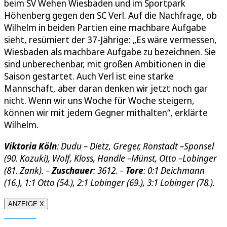
beim SV Wehen Wiesbaden und im Sportpark
Höhenberg gegen den SC Verl. Auf die Nachfrage, ob
Wilhelm in beiden Partien eine machbare Aufgabe
sieht, resümiert der 37-Jährige: „Es wäre vermessen,
Wiesbaden als machbare Aufgabe zu bezeichnen. Sie
sind unberechenbar, mit großen Ambitionen in die
Saison gestartet. Auch Verl ist eine starke
Mannschaft, aber daran denken wir jetzt noch gar
nicht. Wenn wir uns Woche für Woche steigern,
können wir mit jedem Gegner mithalten“, erklärte
Wilhelm.
Viktoria Köln
: Dudu – Dietz, Greger, Ronstadt –Sponsel
(90. Kozuki), Wolf, Kloss, Handle –Münst, Otto –Lobinger
(81. Zank). –
Zuschauer
: 3612. –
Tore
: 0:1 Deichmann
(16.), 1:1 Otto (54.), 2:1 Lobinger (69.), 3:1 Lobinger (78.).
ANZEIGE X