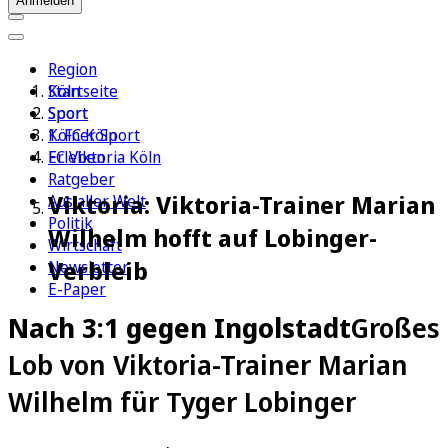
Anmelden
Region
Köln
Startseite
Sport
Sport
1. FC Köln
Kölner Sport
Erleben
FC Viktoria Köln
Ratgeber
Viktoria: Viktoria-Trainer Marian
Aus aller Welt
Politik
Wilhelm hofft auf Lobinger-
Wirtschaft
Verbleib
Newsletter
E-Paper
Nach 3:1 gegen Ingolstadt
Großes
Lob von Viktoria-Trainer Marian
Wilhelm für Tyger Lobinger