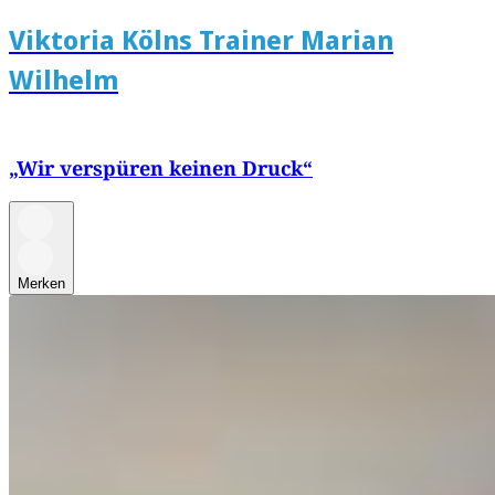
Viktoria Kölns Trainer Marian
Wilhelm
„Wir verspüren keinen Druck“
Merken