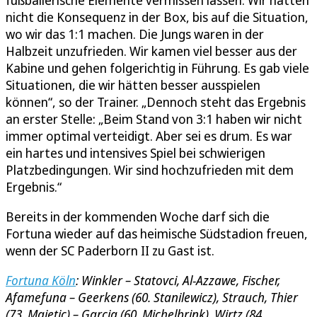
fußballerische Elemente vermissen lassen. Wir hatten
nicht die Konsequenz in der Box, bis auf die Situation,
wo wir das 1:1 machen. Die Jungs waren in der
Halbzeit unzufrieden. Wir kamen viel besser aus der
Kabine und gehen folgerichtig in Führung. Es gab viele
Situationen, die wir hätten besser ausspielen
können“, so der Trainer. „Dennoch steht das Ergebnis
an erster Stelle: „Beim Stand von 3:1 haben wir nicht
immer optimal verteidigt. Aber sei es drum. Es war
ein hartes und intensives Spiel bei schwierigen
Platzbedingungen. Wir sind hochzufrieden mit dem
Ergebnis.“
Bereits in der kommenden Woche darf sich die
Fortuna wieder auf das heimische Südstadion freuen,
wenn der SC Paderborn II zu Gast ist.
Fortuna Köln
: Winkler – Statovci, Al-Azzawe, Fischer,
Afamefuna – Geerkens (60. Stanilewicz), Strauch, Thier
(73. Majetic) – Garcia (60. Michelbrink), Wirtz (84.