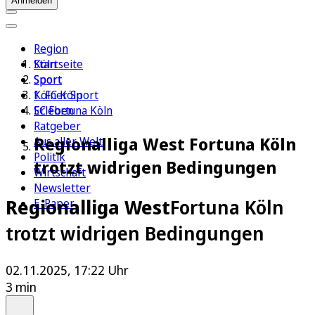
Anmelden
Region
Köln
Startseite
Sport
Sport
1. FC Köln
Kölner Sport
Erleben
SC Fortuna Köln
Ratgeber
Regionalliga West Fortuna Köln
Aus aller Welt
Politik
trotzt widrigen Bedingungen
Wirtschaft
Newsletter
Regionalliga West
Fortuna Köln
E-Paper
trotzt widrigen Bedingungen
02.11.2025, 17:22 Uhr
3 min
Auf Google bevorzugen