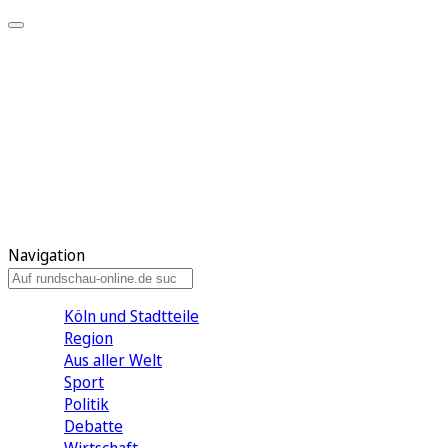
Meine KR
Meine Artikel
Meine Region
Meine Newsletter
Gewinnspiele
Mein Rundschau PLUS
Mein E-Paper
Navigation
Köln und Stadtteile
Region
Aus aller Welt
Sport
Politik
Debatte