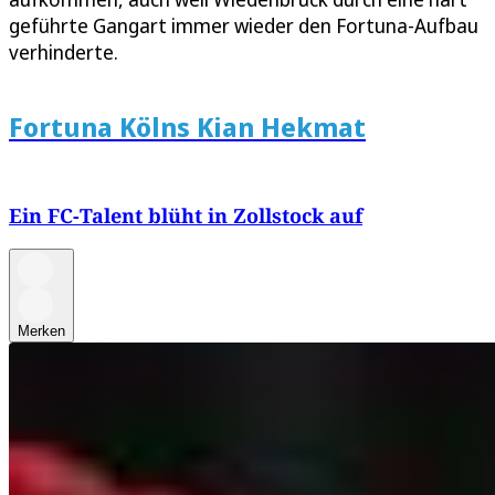
geführte Gangart immer wieder den Fortuna-Aufbau
verhinderte.
Fortuna Kölns Kian Hekmat
Ein FC-Talent blüht in Zollstock auf
Merken