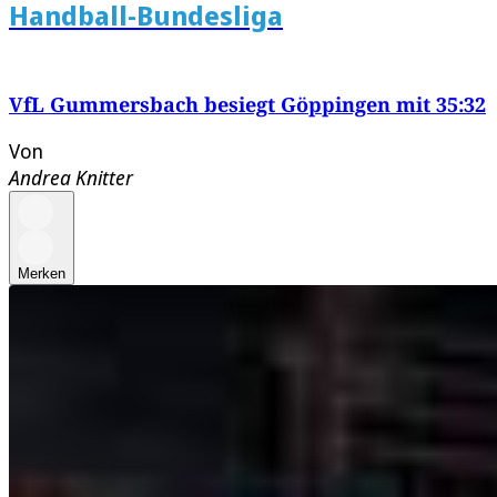
Handball-Bundesliga
VfL Gummersbach besiegt Göppingen mit 35:32
Von
Andrea Knitter
Merken