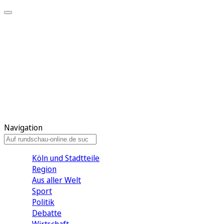
Meine KR
Meine Artikel
Meine Region
Meine Newsletter
Gewinnspiele
Mein Rundschau PLUS
Mein E-Paper
Navigation
Köln und Stadtteile
Region
Aus aller Welt
Sport
Politik
Debatte