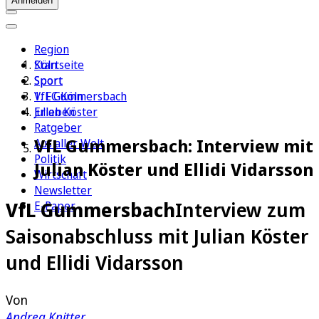
Anmelden
Region
Köln
Startseite
Sport
Sport
1. FC Köln
VfL Gummersbach
Erleben
Julian Köster
Ratgeber
VfL Gummersbach: Interview mit
Aus aller Welt
Politik
Julian Köster und Ellidi Vidarsson
Wirtschaft
Newsletter
VfL Gummersbach
Interview zum
E-Paper
Saisonabschluss mit Julian Köster
und Ellidi Vidarsson
Von
Andrea Knitter