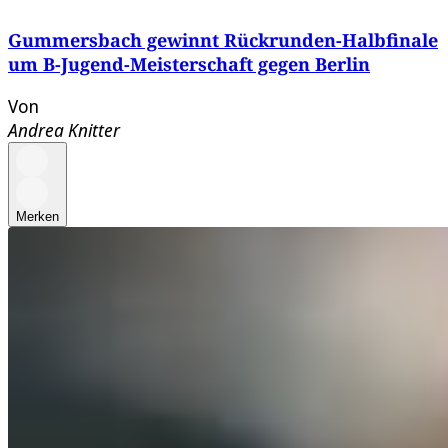
Gummersbach gewinnt Rückrunden-Halbfinale
um B-Jugend-Meisterschaft gegen Berlin
Von
Andrea Knitter
Merken