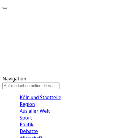
Meine KR
Meine Artikel
Meine Region
Meine Newsletter
Gewinnspiele
Mein Rundschau PLUS
Mein E-Paper
Navigation
Köln und Stadtteile
Region
Aus aller Welt
Sport
Politik
Debatte