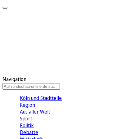
Meine KR
Meine Artikel
Meine Region
Meine Newsletter
Gewinnspiele
Mein Rundschau PLUS
Mein E-Paper
Navigation
Köln und Stadtteile
Region
Aus aller Welt
Sport
Politik
Debatte