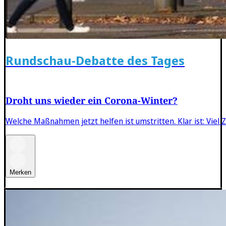
Rundschau-Debatte des Tages
Droht uns wieder ein Corona-Winter?
Welche Maßnahmen jetzt helfen ist umstritten. Klar ist: Viel Ze
Merken