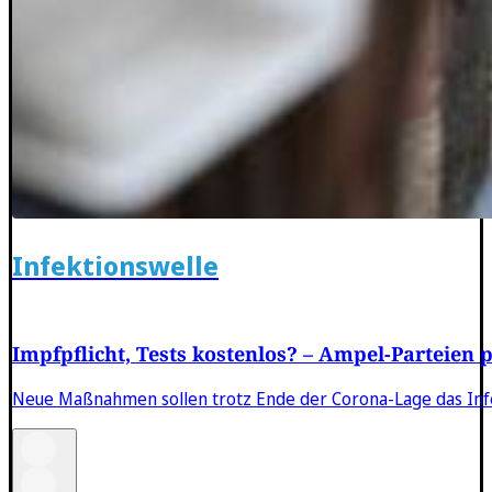
Infektionswelle
Impfpflicht, Tests kostenlos? – Ampel-Parteien 
Neue Maßnahmen sollen trotz Ende der Corona-Lage das In