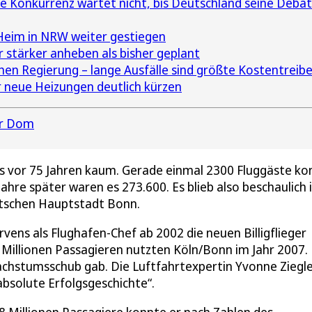
e Konkurrenz wartet nicht, bis Deutschland seine Deba
 Heim in NRW weiter gestiegen
r stärker anheben als bisher geplant
n Regierung – lange Ausfälle sind größte Kostentreibe
r neue Heizungen deutlich kürzen
er Dom
es vor 75 Jahren kaum. Gerade einmal 2300 Fluggäste ko
Jahre später waren es 273.600. Es blieb also beschaulich 
tschen Hauptstadt Bonn.
vens als Flughafen-Chef ab 2002 die neuen Billigflieger
Millionen Passagieren nutzten Köln/Bonn im Jahr 2007.
Wachstumsschub gab. Die Luftfahrtexpertin Yvonne Ziegl
absolute Erfolgsgeschichte“.