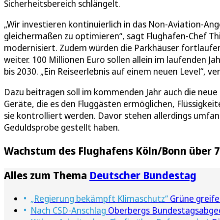
Sicherheitsbereich schlängelt.
„Wir investieren kontinuierlich in das Non-Aviation-
gleichermaßen zu optimieren“, sagt Flughafen-Chef Thi
modernisiert. Zudem würden die Parkhäuser fortlaufe
weiter. 100 Millionen Euro sollen allein im laufenden Ja
bis 2030. „Ein Reiseerlebnis auf einem neuen Level“, ve
Dazu beitragen soll im kommenden Jahr auch die neue
Geräte, die es den Fluggästen ermöglichen, Flüssigke
sie kontrolliert werden. Davor stehen allerdings umfan
Geduldsprobe gestellt haben.
Wachstum des Flughafens Köln/Bonn über 7
Alles zum Thema
Deutscher Bundestag
„Regierung bekämpft Klimaschutz“
Grüne greife
Nach CSD-Anschlag
Oberbergs Bundestagsabgeor