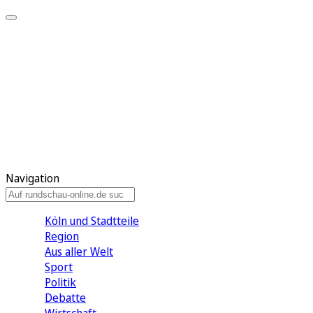
Meine KR
Meine Artikel
Meine Region
Meine Newsletter
Gewinnspiele
Mein Rundschau PLUS
Mein E-Paper
Navigation
Köln und Stadtteile
Region
Aus aller Welt
Sport
Politik
Debatte