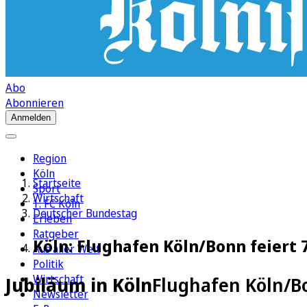
Abo
Abonnieren
Anmelden
Region
Köln
Startseite
Sport
Wirtschaft
1. FC Köln
Deutscher Bundestag
Erleben
Ratgeber
Köln: Flughafen Köln/Bonn feiert 
Aus aller Welt
Politik
Wirtschaft
Jubiläum in Köln
Flughafen Köln/Bo
Newsletter