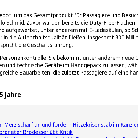
Angebot, um das Gesamtprodukt für Passagiere und Besuc
lo Schmid. Zuvor wurden bereits die Duty-Free-Flächen
nd aufgewertet, unter anderem mit E-Ladesäulen, so S
hr in die Aufenthaltsqualität fließen, insgesamt 300 Mill
rspricht die Geschäftsführung.
 Personenkontrolle. Sie bekommt unter anderem neue C
iten und technische Geräte im Handgepäck zu lassen, wä
greiche Bauarbeiten, die zuletzt Passagiere auf eine ha
5 Jahre
n Merz scharf an und fordern Hitzekrisenstab im Kanzl
dneter Brodesser übt Kritik