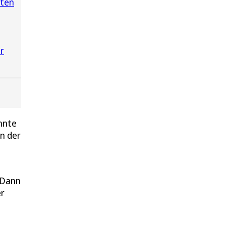
tten
r
nnte
in der
 Dann
er