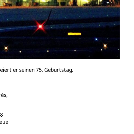
iert er seinen 75. Geburtstag.
fés,
18
neue