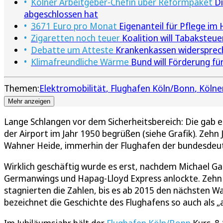
Kölner Arbeitgeber-Chefin über Reformpaket
Di
abgeschlossen hat
3671 Euro pro Monat
Eigenanteil für Pflege im
Zigaretten noch teuer
Koalition will Tabaksteue
Debatte um Atteste
Krankenkassen widerspreche
Klimafreundliche Wärme
Bund will Förderung fü
Themen:
Elektromobilität
Flughafen Köln/Bonn
Köln
Mehr anzeigen
Lange Schlangen vor dem Sicherheitsbereich: Die gab 
der Airport im Jahr 1950 begrüßen (siehe Grafik). Zehn 
Wahner Heide, immerhin der Flughafen der bundesdeu
Wirklich geschäftig wurde es erst, nachdem Michael Gar
Germanwings und Hapag-Lloyd Express anlockte. Zehn 
stagnierten die Zahlen, bis es ab 2015 den nächsten 
bezeichnet die Geschichte des Flughafens so auch als „