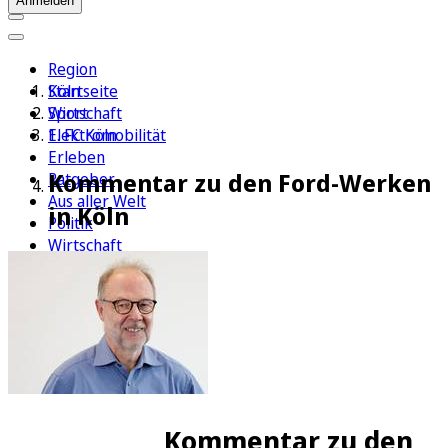
Anmelden
Region
Köln
Startseite
Sport
Wirtschaft
1. FC Köln
Elektromobilität
Erleben
Kommentar zu den Ford-Werken
Ratgeber
Aus aller Welt
in Köln
Politik
Wirtschaft
Newsletter
E-Paper
Kommentar zu den