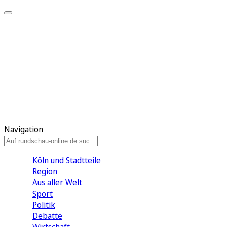
Meine KR
Meine Artikel
Meine Region
Meine Newsletter
Gewinnspiele
Mein Rundschau PLUS
Mein E-Paper
Navigation
Köln und Stadtteile
Region
Aus aller Welt
Sport
Politik
Debatte