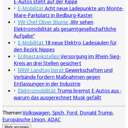
E-Autos steht auf der Kippe
E-Mobilität
Acht neue Ladepunkte am Monte-
Mare-Parkplatz in Bedburg-Kaster
VW-Chef Oliver Blume
„Wir sehen
Elektromobilität als gesamtgesellschaftliche
Aufgabe“
E-Mobilität
18 neue Elektro-Ladesäulen für
den Bezirk Nippes
Erdgastankstellen
Versorgung im Rhein-Sieg-
Kreis an drei Stellen gesichert
NRW-Landtag berät
Gewerkschaften und
Verbände fordern Maßnahmen gegen
Entlassungen in der Industrie
Elektromobilität
Trump bremst E-Autos aus -
warum das ausgerechnet Musk gefällt
Themen:
Volkswagen
Spich
Ford
Donald Trump
Europäische Union
ADAC
Mehr anzeigen