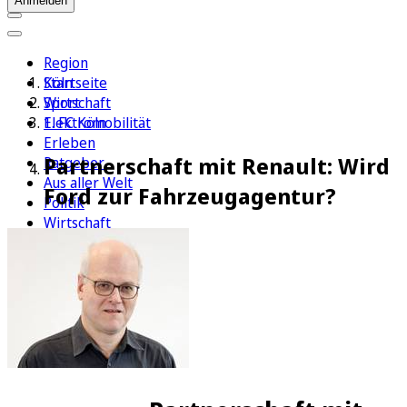
Anmelden
Region
Köln
Startseite
Sport
Wirtschaft
1. FC Köln
Elektromobilität
Erleben
Partnerschaft mit Renault: Wird
Ratgeber
Aus aller Welt
Ford zur Fahrzeugagentur?
Politik
Wirtschaft
Newsletter
E-Paper