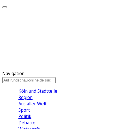
Meine KR
Meine Artikel
Meine Region
Meine Newsletter
Gewinnspiele
Mein Rundschau PLUS
Mein E-Paper
Navigation
Köln und Stadtteile
Region
Aus aller Welt
Sport
Politik
Debatte