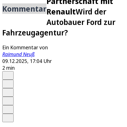
Partnerschaft mit
Kommentar
Renault
Wird der
Autobauer Ford zur
Fahrzeugagentur?
Ein Kommentar von
Raimund Neuß
09.12.2025, 17:04 Uhr
2 min
Auf Google bevorzugen
Anhören
Schrift
Merken
Drucken
Teilen