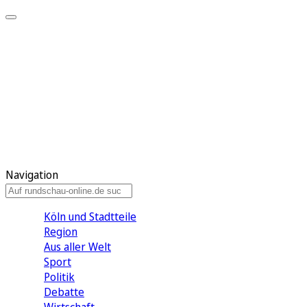
Meine KR
Meine Artikel
Meine Region
Meine Newsletter
Gewinnspiele
Mein Rundschau PLUS
Mein E-Paper
Navigation
Köln und Stadtteile
Region
Aus aller Welt
Sport
Politik
Debatte