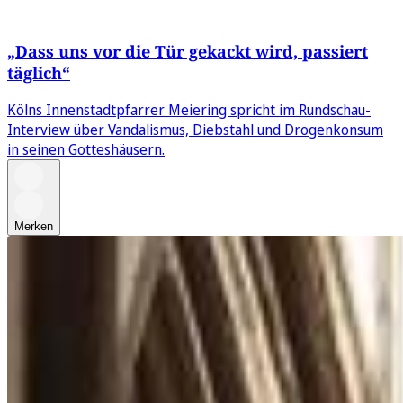
„Dass uns vor die Tür gekackt wird, passiert
täglich“
Kölns Innenstadtpfarrer Meiering spricht im Rundschau-
Interview über Vandalismus, Diebstahl und Drogenkonsum
in seinen Gotteshäusern.
Merken