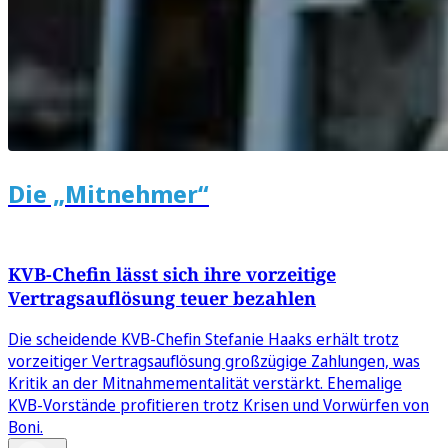
Die „Mitnehmer“
KVB-Chefin lässt sich ihre vorzeitige
Vertragsauflösung teuer bezahlen
Die scheidende KVB-Chefin Stefanie Haaks erhält trotz
vorzeitiger Vertragsauflösung großzügige Zahlungen, was
Kritik an der Mitnahmementalität verstärkt. Ehemalige
KVB-Vorstände profitieren trotz Krisen und Vorwürfen von
Boni.