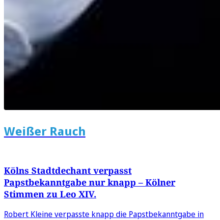
Weißer Rauch
Kölns Stadtdechant verpasst
Papstbekanntgabe nur knapp – Kölner
Stimmen zu Leo XIV.
Robert Kleine verpasste knapp die Papstbekanntgabe in