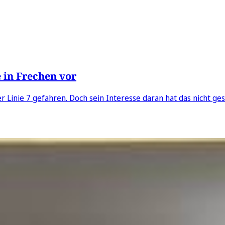
 in Frechen vor
er Linie 7 gefahren. Doch sein Interesse daran hat das nicht ge