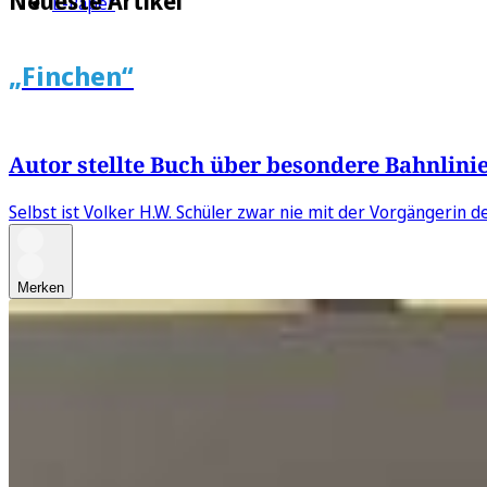
Neueste Artikel
E-Paper
„Finchen“
Autor stellte Buch über besondere Bahnlinie
Selbst ist Volker H.W. Schüler zwar nie mit der Vorgängerin d
Merken