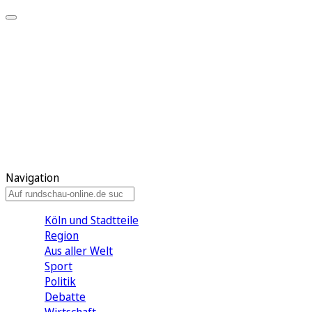
Meine KR
Meine Artikel
Meine Region
Meine Newsletter
Gewinnspiele
Mein Rundschau PLUS
Mein E-Paper
Navigation
Köln und Stadtteile
Region
Aus aller Welt
Sport
Politik
Debatte