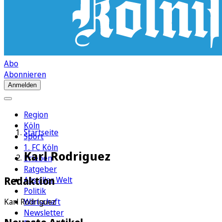
Abo
Abonnieren
Anmelden
Region
Köln
Startseite
Sport
1. FC Köln
Karl Rodriguez
Erleben
Ratgeber
Redaktion
Aus aller Welt
Politik
Wirtschaft
Karl Rodriguez
Newsletter