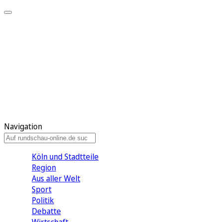
Meine KR
Meine Artikel
Meine Region
Meine Newsletter
Gewinnspiele
Mein Rundschau PLUS
Mein E-Paper
Navigation
Köln und Stadtteile
Region
Aus aller Welt
Sport
Politik
Debatte