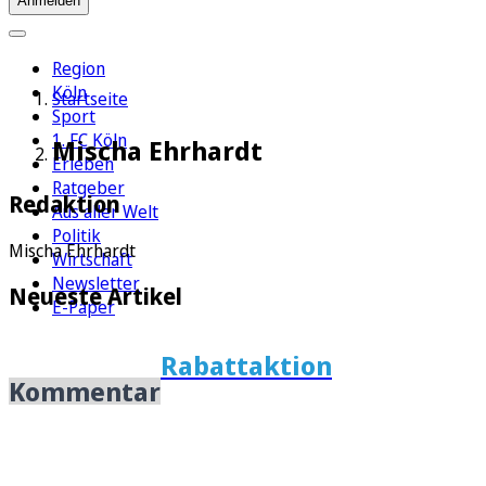
Anmelden
Region
Köln
Startseite
Sport
1. FC Köln
Mischa Ehrhardt
Erleben
Ratgeber
Redaktion
Aus aller Welt
Politik
Mischa Ehrhardt
Wirtschaft
Newsletter
Neueste Artikel
E-Paper
Rabattaktion
Kommentar