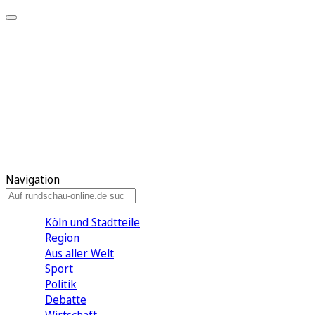
Meine KR
Meine Artikel
Meine Region
Meine Newsletter
Gewinnspiele
Mein Rundschau PLUS
Mein E-Paper
Navigation
Köln und Stadtteile
Region
Aus aller Welt
Sport
Politik
Debatte