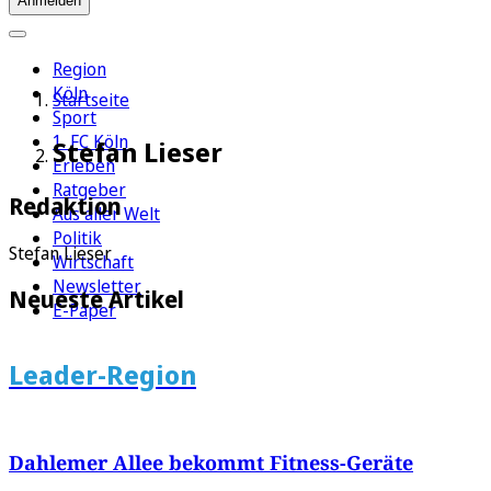
Anmelden
Region
Köln
Startseite
Sport
1. FC Köln
Stefan Lieser
Erleben
Ratgeber
Redaktion
Aus aller Welt
Politik
Stefan Lieser
Wirtschaft
Newsletter
Neueste Artikel
E-Paper
Leader-Region
Dahlemer Allee bekommt Fitness-Geräte