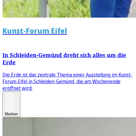
Kunst-Forum Eifel
In Schleiden-Gemünd dreht sich alles um die
Erde
Die Erde ist das zentrale Thema einer Ausstellung im Kunst-
Forum Eifel in Schleiden-Gemünd, die am Wochenende
eröffnet wird.
Merken