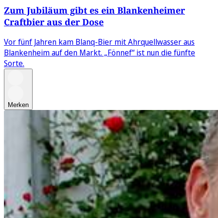
Zum Jubiläum gibt es ein Blankenheimer
Craftbier aus der Dose
Vor fünf Jahren kam Blanq-Bier mit Ahrquellwasser aus
Blankenheim auf den Markt. „Fönnef“ ist nun die fünfte
Sorte.
Merken