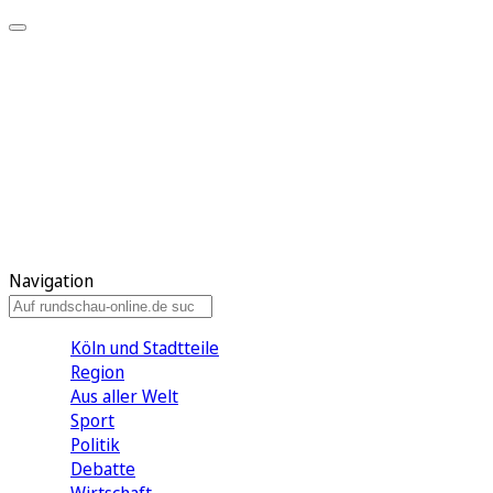
Meine KR
Meine Artikel
Meine Region
Meine Newsletter
Gewinnspiele
Mein Rundschau PLUS
Mein E-Paper
Navigation
Köln und Stadtteile
Region
Aus aller Welt
Sport
Politik
Debatte