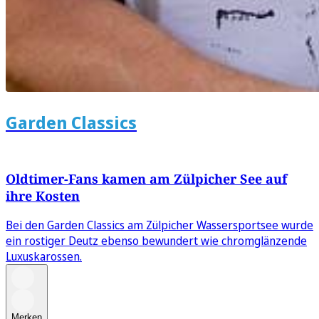
Garden Classics
Oldtimer-Fans kamen am Zülpicher See auf
ihre Kosten
Bei den Garden Classics am Zülpicher Wassersportsee wurde
ein rostiger Deutz ebenso bewundert wie chromglänzende
Luxuskarossen.
Merken