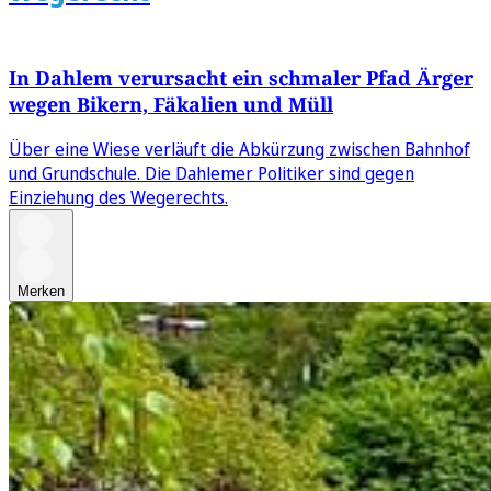
In Dahlem verursacht ein schmaler Pfad Ärger
wegen Bikern, Fäkalien und Müll
Über eine Wiese verläuft die Abkürzung zwischen Bahnhof
und Grundschule. Die Dahlemer Politiker sind gegen
Einziehung des Wegerechts.
Merken