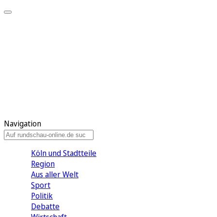
Meine KR
Meine Artikel
Meine Region
Meine Newsletter
Gewinnspiele
Mein Rundschau PLUS
Mein E-Paper
Navigation
Köln und Stadtteile
Region
Aus aller Welt
Sport
Politik
Debatte