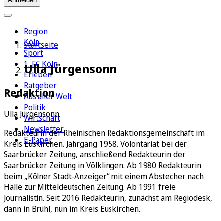
Anmelden
Region
Köln
Startseite
Sport
1. FC Köln
Ulla Jürgensonn
Erleben
Ratgeber
Redaktion
Aus aller Welt
Politik
Ulla Jürgensonn
Wirtschaft
Newsletter
Redakteurin der Rheinischen Redaktionsgemeinschaft im
E-Paper
Kreis Euskirchen. Jahrgang 1958. Volontariat bei der
Saarbrücker Zeitung, anschließend Redakteurin der
Saarbrücker Zeitung in Völklingen. Ab 1980 Redakteurin
beim „Kölner Stadt-Anzeiger“ mit einem Abstecher nach
Halle zur Mitteldeutschen Zeitung. Ab 1991 freie
Journalistin. Seit 2016 Redakteurin, zunächst am Regiodesk,
dann in Brühl, nun im Kreis Euskirchen.