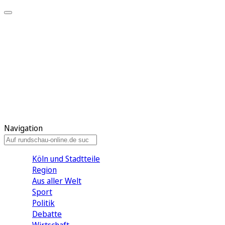
Meine KR
Meine Artikel
Meine Region
Meine Newsletter
Gewinnspiele
Mein Rundschau PLUS
Mein E-Paper
Navigation
Köln und Stadtteile
Region
Aus aller Welt
Sport
Politik
Debatte