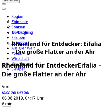
Anmelden
Region
Köln
Startseite
Sport
Erleben
1. FC Köln
Nürburgring
Erleben
Rheinland für Entdecker: Eifalia
Ratgeber
Aus aller Welt
– Die große Flatter an der Ahr
Politik
Wirtschaft
Rheinland für Entdecker
Eifalia –
Newsletter
E-Paper
Die große Flatter an der Ahr
Von
Michael Greuel
06.08.2019, 04:17 Uhr
6 min