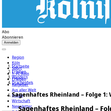
Abo
Abonnieren
Anmelden
Region
Köln
Startseite
Sport
Erleben
1. FC Köln
Wandern
Erleben
Drachenfels
Ratgeber
Aus aller Welt
Sagenhaftes Rheinland – Folge 1
Politik
Wirtschaft
Newsletter
Sagenhaftes Rheinland – Fol