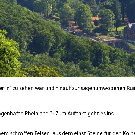
erlin“ zu sehen war und hinauf zur sagenumwobenen Ruin
agenhafte Rheinland “– Zum Auftakt geht es ins
nem schroffen Felsen, aus dem einst Steine für den Köln