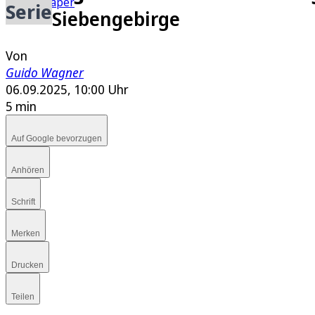
E-Paper
Serie
Siebengebirge
Von
Guido Wagner
06.09.2025, 10:00 Uhr
5 min
Auf Google bevorzugen
Anhören
Schrift
Merken
Drucken
Teilen