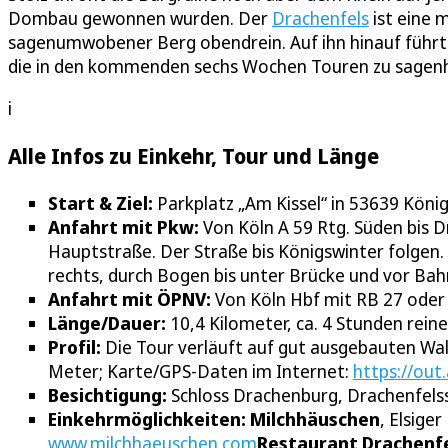
Dombau gewonnen wurden. Der
Drachenfels
ist eine 
sagenumwobener Berg obendrein. Auf ihn hinauf führt 
die in den kommenden sechs Wochen Touren zu sagenha
i
Alle Infos zu Einkehr, Tour und Länge
Start & Ziel:
Parkplatz „Am Kissel“ in 53639 Köni
Anfahrt mit Pkw:
Von Köln A 59 Rtg. Süden bis D
Hauptstraße. Der Straße bis Königswinter folgen.
rechts, durch Bogen bis unter Brücke und vor Bahn
Anfahrt mit ÖPNV:
Von Köln Hbf mit RB 27 oder 
Länge/Dauer:
10,4 Kilometer, ca. 4 Stunden rein
Profil:
Die Tour verläuft auf gut ausgebauten Wa
Meter; Karte/GPS-Daten im Internet:
https://out
Besichtigung:
Schloss Drachenburg, Drachenfelsstr
Einkehrmöglichkeiten:
Milchhäuschen
, Elsige
www.milchhaeuschen.com
Restaurant Drachenf