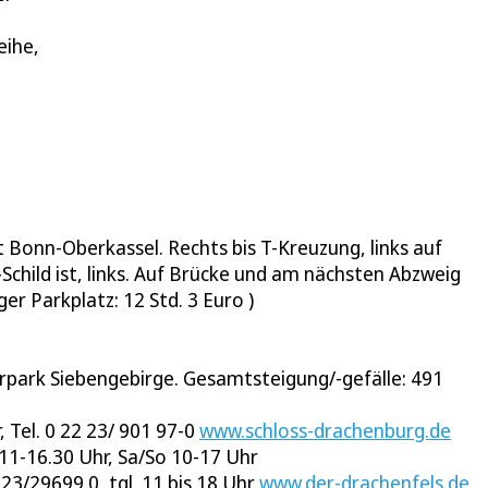
eihe,
 Bonn-Oberkassel. Rechts bis T-Kreuzung, links auf
child ist, links. Auf Brücke und am nächsten Abzweig
er Parkplatz: 12 Std. 3 Euro )
park Siebengebirge. Gesamtsteigung/-gefälle: 491
 Tel. 0 22 23/ 901 97-0
www.schloss-drachenburg.de
 11-16.30 Uhr, Sa/So 10-17 Uhr
23/29699 0, tgl. 11 bis 18 Uhr
www.der-drachenfels.de