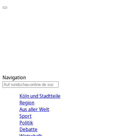
Meine KR
Meine Artikel
Meine Region
Meine Newsletter
Gewinnspiele
Mein Rundschau PLUS
Mein E-Paper
Navigation
Köln und Stadtteile
Region
Aus aller Welt
Sport
Politik
Debatte