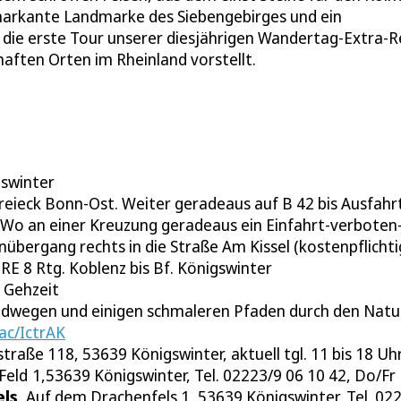
markante Landmarke des Siebengebirges und ein
die erste Tour unserer diesjährigen Wandertag-Extra-R
ften Orten im Rheinland vorstellt.
gswinter
reieck Bonn-Ost. Weiter geradeaus auf B 42 bis Ausfahrt
 Wo an einer Kreuzung geradeaus ein Einfahrt-verboten-S
übergang rechts in die Straße Am Kissel (kostenpflichtig
RE 8 Rtg. Koblenz bis Bf. Königswinter
e Gehzeit
ldwegen und einigen schmaleren Pfaden durch den Natur
.ac/IctrAK
aße 118, 53639 Königswinter, aktuell tgl. 11 bis 18 Uhr,
r Feld 1,53639 Königswinter, Tel. 02223/9 06 10 42, Do/Fr
els
, Auf dem Drachenfels 1, 53639 Königswinter, Tel. 022