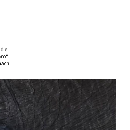
 die
ro“.
nach