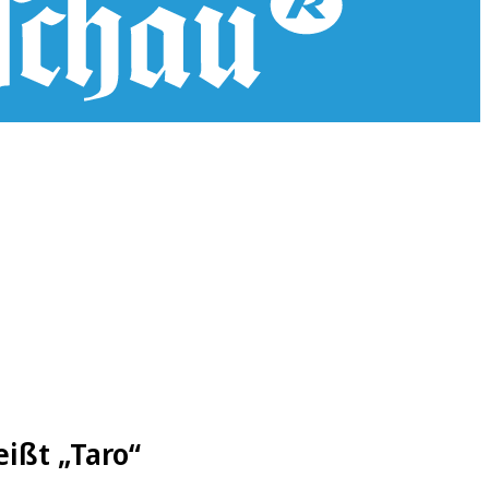
ißt „Taro“