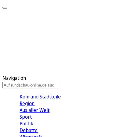
Meine KR
Meine Artikel
Meine Region
Meine Newsletter
Gewinnspiele
Mein Rundschau PLUS
Mein E-Paper
Navigation
Köln und Stadtteile
Region
Aus aller Welt
Sport
Politik
Debatte