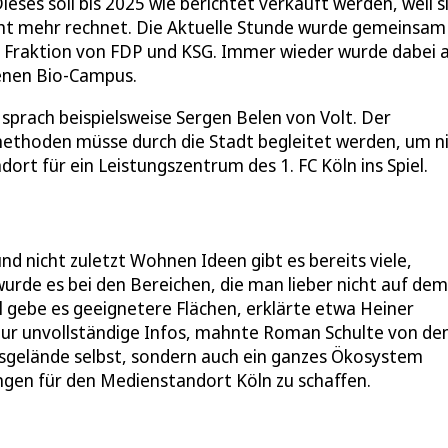
Dieses soll bis 2025 wie berichtet verkauft werden, weil s
icht mehr rechnet. Die Aktuelle Stunde wurde gemeinsam
r Fraktion von FDP und KSG. Immer wieder wurde dabei 
enen Bio-Campus.
sprach beispielsweise Sergen Belen von Volt. Der
thoden müsse durch die Stadt begleitet werden, um n
rt für ein Leistungszentrum des 1. FC Köln ins Spiel.
d nicht zuletzt Wohnen Ideen gibt es bereits viele,
urde es bei den Bereichen, die man lieber nicht auf dem
 gebe es geeignetere Flächen, erklärte etwa Heiner
 nur unvollständige Infos, mahnte Roman Schulte von de
onsgelände selbst, sondern auch ein ganzes Ökosystem
gen für den Medienstandort Köln zu schaffen.