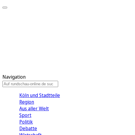
Meine KR
Meine Artikel
Meine Region
Meine Newsletter
Gewinnspiele
Mein Rundschau PLUS
Mein E-Paper
Navigation
Köln und Stadtteile
Region
Aus aller Welt
Sport
Politik
Debatte