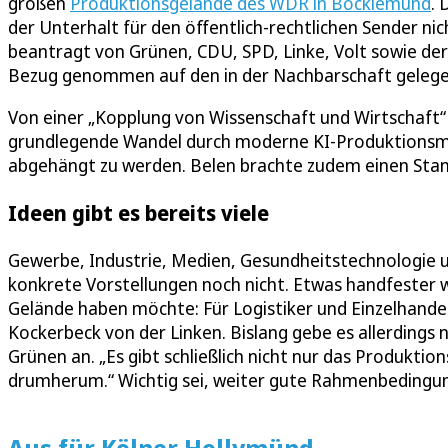
großen
Produktionsgelände des WDR in Bocklemünd
. 
der Unterhalt für den öffentlich-rechtlichen Sender n
beantragt von Grünen, CDU, SPD, Linke, Volt sowie de
Bezug genommen auf den in der Nachbarschaft geleg
Von einer „Kopplung von Wissenschaft und Wirtschaft“ 
grundlegende Wandel durch moderne KI-Produktionsme
abgehängt zu werden. Belen brachte zudem einen Stando
Ideen gibt es bereits viele
Gewerbe, Industrie, Medien, Gesundheitstechnologie un
konkrete Vorstellungen noch nicht. Etwas handfester w
Gelände haben möchte: Für Logistiker und Einzelhandel
Kockerbeck von der Linken. Bislang gebe es allerdings
Grünen an. „Es gibt schließlich nicht nur das Produkti
drumherum.“ Wichtig sei, weiter gute Rahmenbedingun
Aus für Kölner Hollymünd