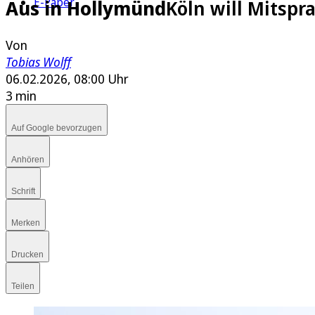
E-Paper
Aus in Hollymünd
Köln will Mitsp
Von
Tobias Wolff
06.02.2026, 08:00 Uhr
3 min
Auf Google bevorzugen
Anhören
Schrift
Merken
Drucken
Teilen