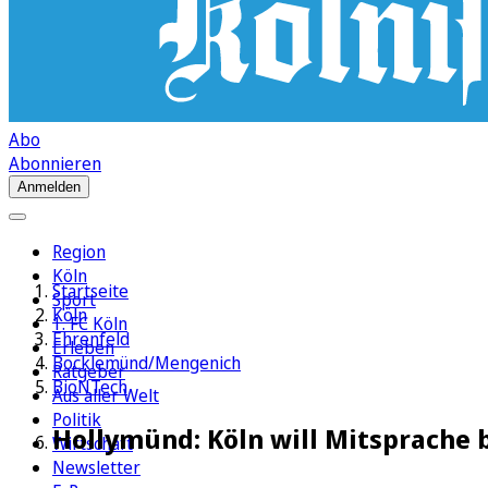
Abo
Abonnieren
Anmelden
Region
Köln
Startseite
Sport
Köln
1. FC Köln
Ehrenfeld
Erleben
Bocklemünd/Mengenich
Ratgeber
BioNTech
Aus aller Welt
Politik
Hollymünd: Köln will Mitsprache
Wirtschaft
Newsletter