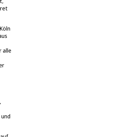
t,
hret
„Köln
aus
 alle
er
,
e und
 auf