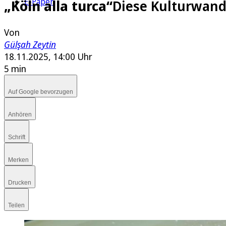
E-Paper
„Köln alla turca“
Diese Kulturwand
Von
Gülşah Zeytin
18.11.2025, 14:00 Uhr
5 min
Auf Google bevorzugen
Anhören
Schrift
Merken
Drucken
Teilen