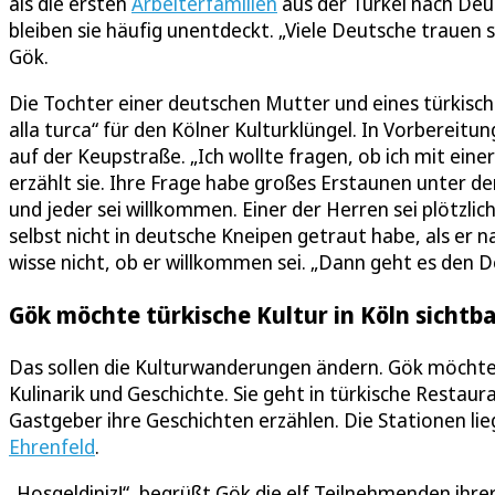
als die ersten
Arbeiterfamilien
aus der Türkei nach Deu
bleiben sie häufig unentdeckt. „Viele Deutsche trauen 
Gök.
Die Tochter einer deutschen Mutter und eines türkisc
alla turca“ für den Kölner Kulturklüngel. In Vorbereitu
auf der Keupstraße. „Ich wollte fragen, ob ich mit ei
erzählt sie. Ihre Frage habe großes Erstaunen unter de
und jeder sei willkommen. Einer der Herren sei plötzlich
selbst nicht in deutsche Kneipen getraut habe, als er 
wisse nicht, ob er willkommen sei. „Dann geht es den D
Gök möchte türkische Kultur in Köln sichtb
Das sollen die Kulturwanderungen ändern. Gök möchte d
Kulinarik und Geschichte. Sie geht in türkische Restaur
Gastgeber ihre Geschichten erzählen. Die Stationen li
Ehrenfeld
.
„Hoşgeldiniz!“, begrüßt Gök die elf Teilnehmenden ihr