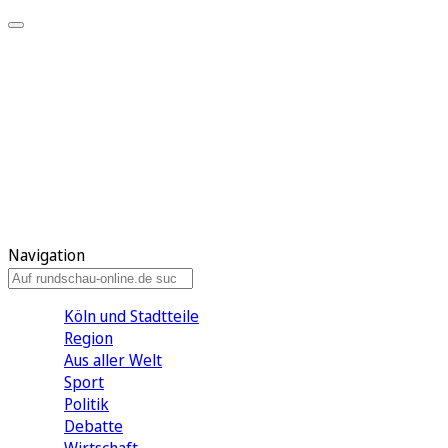
Meine KR
Meine Artikel
Meine Region
Meine Newsletter
Gewinnspiele
Mein Rundschau PLUS
Mein E-Paper
Navigation
Köln und Stadtteile
Region
Aus aller Welt
Sport
Politik
Debatte