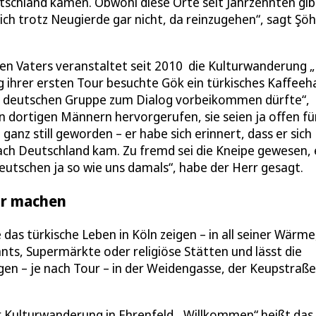
tschland kamen. Obwohl diese Orte seit Jahrzehnten gib
sich trotz Neugierde gar nicht, da reinzugehen“, sagt Şö
hen Vaters veranstaltet seit 2010 die Kulturwanderung 
ng ihrer ersten Tour besuchte Gök ein türkisches Kaffeeh
ner deutschen Gruppe zum Dialog vorbeikommen dürfte“,
n dortigen Männern hervorgerufen, sie seien ja offen für
 ganz still geworden – er habe sich erinnert, dass er sich
nach Deutschland kam. Zu fremd sei die Kneipe gewesen, 
eutschen ja so wie uns damals“, habe der Herr gesagt.
ar machen
as türkische Leben in Köln zeigen – in all seiner Wärme
ants, Supermärkte oder religiöse Stätten und lässt die
egen – je nach Tour – in der Weidengasse, der Keupstraß
er Kulturwanderung in Ehrenfeld. „Willkommen“ heißt das