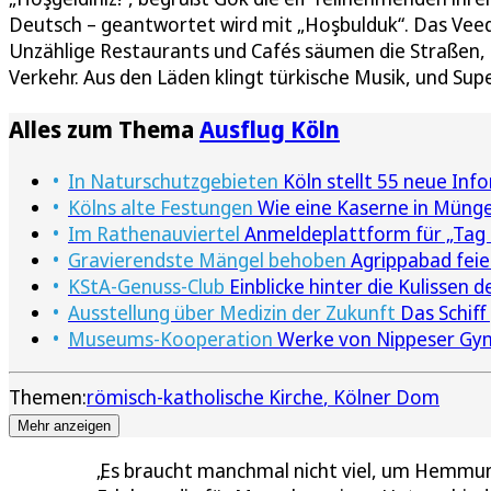
Deutsch – geantwortet wird mit „Hoşbulduk“. Das Veedel
Unzählige Restaurants und Cafés säumen die Straßen,
Verkehr. Aus den Läden klingt türkische Musik, und Su
Alles zum Thema
Ausflug Köln
In Naturschutzgebieten
Köln stellt 55 neue Inf
Kölns alte Festungen
Wie eine Kaserne in Münger
Im Rathenauviertel
Anmeldeplattform für „Tag 
Gravierendste Mängel behoben
Agrippabad feie
KStA-Genuss-Club
Einblicke hinter die Kulissen 
Ausstellung über Medizin der Zukunft
Das Schiff
Museums-Kooperation
Werke von Nippeser Gym
Themen:
römisch-katholische Kirche
Kölner Dom
Mehr anzeigen
Es braucht manchmal nicht viel, um Hemmun