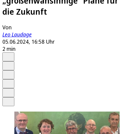
„größenwahsinnige“ Pläne für
die Zukunft
Von
Leo Laudage
05.06.2024, 16:58 Uhr
2 min
Auf Google bevorzugen
Anhören
Schrift
Merken
Drucken
Teilen