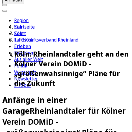
Anmelden
Region
Köln
Startseite
Sport
Köln
1. FC Köln
Landschaftsverband Rheinland
Erleben
Köln: Rheinlandtaler geht an den
Ratgeber
Aus aller Welt
Kölner Verein DOMiD -
Politik
„größenwahsinnige“ Pläne für
Wirtschaft
Newsletter
die Zukunft
E-Paper
Anfänge in einer
Garage
Rheinlandtaler für Kölner
Verein DOMiD -