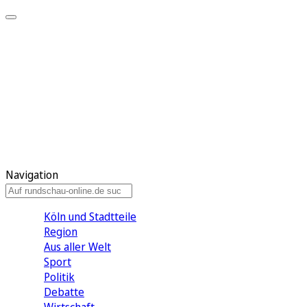
Meine KR
Meine Artikel
Meine Region
Meine Newsletter
Gewinnspiele
Mein Rundschau PLUS
Mein E-Paper
Navigation
Köln und Stadtteile
Region
Aus aller Welt
Sport
Politik
Debatte