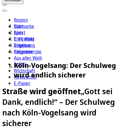
Anmelden
Region
Köln
Startseite
Sport
Köln
1. FC Köln
Ehrenfeld
Erleben
Vogelsang
Ratgeber
Rheinenergie
Aus aller Welt
Köln-Vogelsang: Der Schulweg
Politik
Wirtschaft
wird endlich sicherer
Newsletter
E-Paper
Straße wird geöffnet
„Gott sei
Dank, endlich!“ – Der Schulweg
nach Köln-Vogelsang wird
sicherer