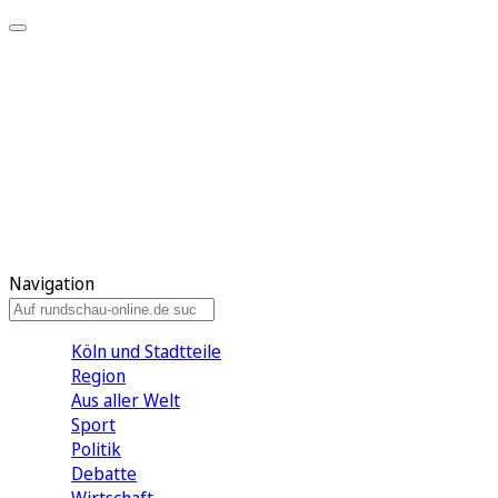
Meine KR
Meine Artikel
Meine Region
Meine Newsletter
Gewinnspiele
Mein Rundschau PLUS
Mein E-Paper
Navigation
Köln und Stadtteile
Region
Aus aller Welt
Sport
Politik
Debatte