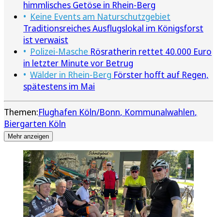
himmlisches Getöse in Rhein-Berg
Keine Events am Naturschutzgebiet
Traditionsreiches Ausflugslokal im Königsforst
ist verwaist
Polizei-Masche
Rösratherin rettet 40.000 Euro
in letzter Minute vor Betrug
Wälder in Rhein-Berg
Förster hofft auf Regen,
spätestens im Mai
Themen:
Flughafen Köln/Bonn
Kommunalwahlen
Biergarten Köln
Mehr anzeigen