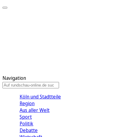
Meine KR
Meine Artikel
Meine Region
Meine Newsletter
Gewinnspiele
Mein Rundschau PLUS
Mein E-Paper
Navigation
Köln und Stadtteile
Region
Aus aller Welt
Sport
Politik
Debatte