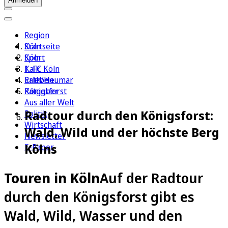
Anmelden
Region
Köln
Startseite
Sport
Köln
1. FC Köln
Kalk
Erleben
Rath/Heumar
Ratgeber
Königsforst
Aus aller Welt
Radtour durch den Königsforst:
Politik
Wirtschaft
Wald, Wild und der höchste Berg
Newsletter
Kölns
E-Paper
Touren in Köln
Auf der Radtour
durch den Königsforst gibt es
Wald, Wild, Wasser und den