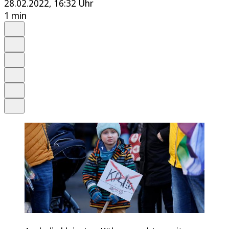
28.02.2022, 16:32 Uhr
1 min
Auf Google bevorzugen
Anhören
Schrift
Merken
Drucken
Teilen