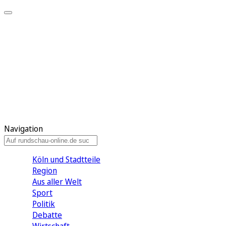
Meine KR
Meine Artikel
Meine Region
Meine Newsletter
Gewinnspiele
Mein Rundschau PLUS
Mein E-Paper
Navigation
Köln und Stadtteile
Region
Aus aller Welt
Sport
Politik
Debatte