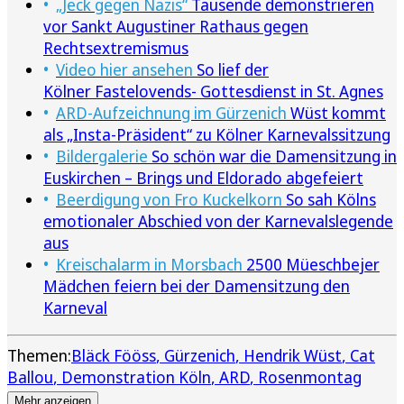
„Jeck gegen Nazis“
Tausende demonstrieren
vor Sankt Augustiner Rathaus gegen
Rechtsextremismus
Video hier ansehen
So lief der
Kölner Fastelovends- Gottesdienst in St. Agnes
ARD-Aufzeichnung im Gürzenich
Wüst kommt
als „Insta-Präsident“ zu Kölner Karnevalssitzung
Bildergalerie
So schön war die Damensitzung in
Euskirchen – Brings und Eldorado abgefeiert
Beerdigung von Fro Kuckelkorn
So sah Kölns
emotionaler Abschied von der Karnevalslegende
aus
Kreischalarm in Morsbach
2500 Müeschbejer
Mädchen feiern bei der Damensitzung den
Karneval
Themen:
Bläck Fööss
Gürzenich
Hendrik Wüst
Cat
Ballou
Demonstration Köln
ARD
Rosenmontag
Mehr anzeigen