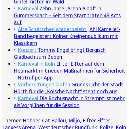
Gipfel mitten im Wald
Karneval
Zehn Jahre „Arena Alaaf“ in
Gummersbach – Seit dem Start traten 48 Acts
auf
Alte Schätzchen wiederbelebt
„Ahl Kamelle“-
Band begeistert Kölner Kneipenpublikum mit
Klassikern
Konzert
Tommy Engel bringt Bergisch
Gladbach zum Beben
Karneval in Köln
Elfter Elfter auf dem
Heumarkt mit neuen Maßnahmen für Sicherheit
– Notruf per App
Vorbereitungen laufen
Grünes Licht der Stadt
Hürth für die „Kölsche Nacht“ steht noch aus
Karneval
Die Rochusnacht in Strempt ist mehr
als Vorglühen für die Session
Themen:
Höhner
Cat Ballou
Miljö
Elfter Elfter
Lanxess Arena
Westdeutscher Rundfunk
Polizei Köln