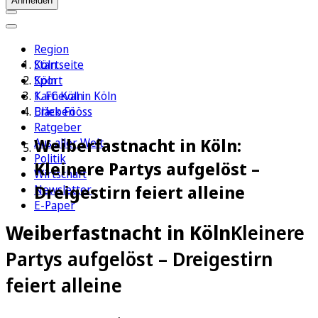
Anmelden
Region
Köln
Startseite
Sport
Köln
1. FC Köln
Karneval in Köln
Erleben
Bläck Fööss
Ratgeber
Weiberfastnacht in Köln:
Aus aller Welt
Politik
Kleinere Partys aufgelöst –
Wirtschaft
Dreigestirn feiert alleine
Newsletter
E-Paper
Weiberfastnacht in Köln
Kleinere
Partys aufgelöst – Dreigestirn
feiert alleine