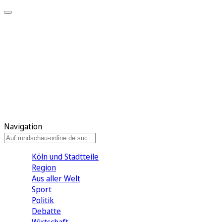
Meine KR
Meine Artikel
Meine Region
Meine Newsletter
Gewinnspiele
Mein Rundschau PLUS
Mein E-Paper
Navigation
Köln und Stadtteile
Region
Aus aller Welt
Sport
Politik
Debatte