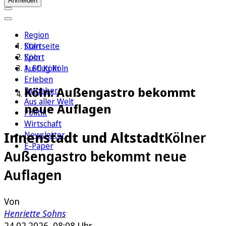
Anmelden
Region
Köln
Startseite
Sport
Köln
1. FC Köln
Ausflug Köln
Erleben
Köln: Außengastro bekommt
Ratgeber
Aus aller Welt
neue Auflagen
Politik
Wirtschaft
Innenstadt und Altstadt
Kölner
Newsletter
E-Paper
Außengastro bekommt neue
Auflagen
Von
Henriette Sohns
24.02.2026, 08:08 Uhr