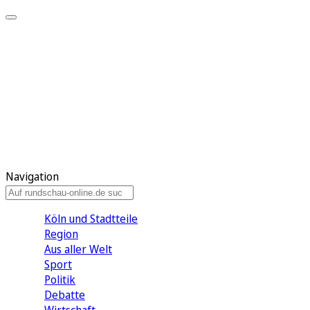
Meine KR
Meine Artikel
Meine Region
Meine Newsletter
Gewinnspiele
Mein Rundschau PLUS
Mein E-Paper
Navigation
Köln und Stadtteile
Region
Aus aller Welt
Sport
Politik
Debatte