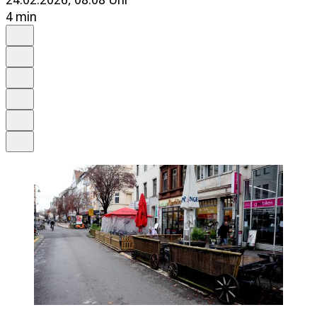
4 min
Auf Google bevorzugen
Anhören
Schrift
Merken
Drucken
Teilen