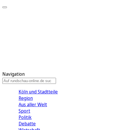
Meine KR
Meine Artikel
Meine Region
Meine Newsletter
Gewinnspiele
Mein Rundschau PLUS
Mein E-Paper
Navigation
Köln und Stadtteile
Region
Aus aller Welt
Sport
Politik
Debatte