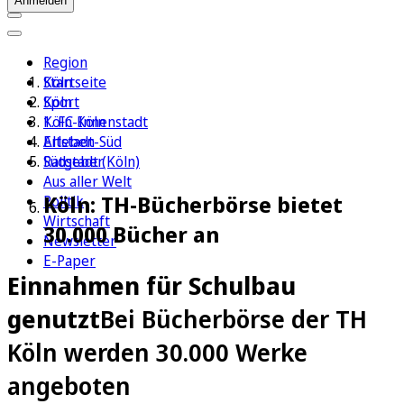
Anmelden
Region
Köln
Startseite
Sport
Köln
1. FC Köln
Köln-Innenstadt
Erleben
Altstadt-Süd
Ratgeber
Südstadt (Köln)
Aus aller Welt
Köln: TH-Bücherbörse bietet
Politik
Wirtschaft
30.000 Bücher an
Newsletter
E-Paper
Einnahmen für Schulbau
genutzt
Bei Bücherbörse der TH
Köln werden 30.000 Werke
angeboten