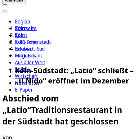
Anmelden
Region
Köln
Startseite
Sport
Köln
1. FC Köln
Köln-Innenstadt
Erleben
Neustadt-Süd
Ratgeber
Markus Lanz
Aus aller Welt
Köln-Südstadt: „Latio“ schließt –
Politik
Wirtschaft
„il Nido“ eröffnet im Dezember
Newsletter
E-Paper
Abschied vom
„Latio“
Traditionsrestaurant in
der Südstadt hat geschlossen
Von