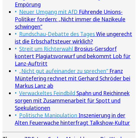
Empörung
Neuer Umgang mit AfD
Führende Unions-
Politiker fordern: „Nicht immer die Nazikeule
schwingen“
Rundschau-Debatte des Tages
Wie ungerecht
ist die Erbschaftsteuer wirklich?
Streit um Richterwahl
Brosius-Gersdorf
kontert Plagiatsvorwurf und bekommt Lob für
Lanz-Auftritt
„Nicht gut aufeinander zu sprechen“
Franz
Müntefering rechnet mit Gerhard Schröder bei
Markus Lanz ab
Verwackeltes Feindbild
Spahn und Reichinnek
sorgen mit Zusammenarbeit für Spott und
Spekulationen
Politische Manipulation
Inszenierung in der
Alten Feuerwache hinterfragt Talkshow-Kultur