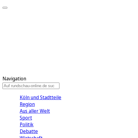
Meine KR
Meine Artikel
Meine Region
Meine Newsletter
Gewinnspiele
Mein Rundschau PLUS
Mein E-Paper
Navigation
Köln und Stadtteile
Region
Aus aller Welt
Sport
Politik
Debatte