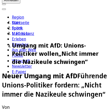
Anmelden
Region
Köln
Startseite
Sport
Politik
1. FC Köln
Markus Lanz
Erleben
Umgang mit AfD: Unions-
Ratgeber
Aus aller Welt
Politiker wollen„Nicht immer
Politik
die Nazikeule schwingen“
Wirtschaft
Newsletter
E-Paper
Neuer Umgang mit AfD
Führende
Unions-Politiker fordern: „Nicht
immer die Nazikeule schwingen“
Von