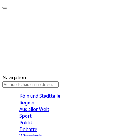
Meine KR
Meine Artikel
Meine Region
Meine Newsletter
Gewinnspiele
Mein Rundschau PLUS
Mein E-Paper
Navigation
Köln und Stadtteile
Region
Aus aller Welt
Sport
Politik
Debatte