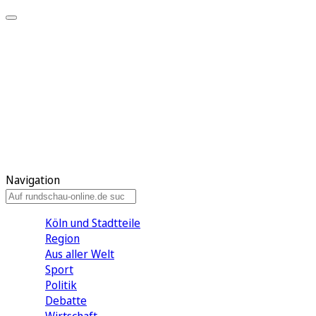
Meine KR
Meine Artikel
Meine Region
Meine Newsletter
Gewinnspiele
Mein Rundschau PLUS
Mein E-Paper
Navigation
Köln und Stadtteile
Region
Aus aller Welt
Sport
Politik
Debatte