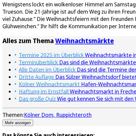
Wenigstens lockt ein wolkenloser Himmel am Samstag a
Trueson. Die 21-Jährige ist auf dem Weg zu ihren Freunde
viel Zuhause.“ Die Weihnachtsfeiern mit den Freunden 
Glühweinchen.“ Ihr hilft die Kommunikation per Intern
Alles zum Thema
Weihnachtsmärkte
Termine 2025 im Überblick
Weihnachtsmärkte in
Terminüberblick
Das sind die Weihnachtsmärkte
Alle Daten im Überblick
Das sind die Termine de
Dritte Auflage
Das Sülzer Weihnachtsdorf bietet
Kölner Weihnachtsmarkt
Hafen-Weihnachtsmar
Haftung im Ernstfall
Weihnachtsmarkt in Frech
Das große Quiz
Wie gut kennen Sie sich mit de
Themen:
Kölner Dom
Ruppichteroth
Mehr anzeigen
Das könnte Sie auch interessieren: