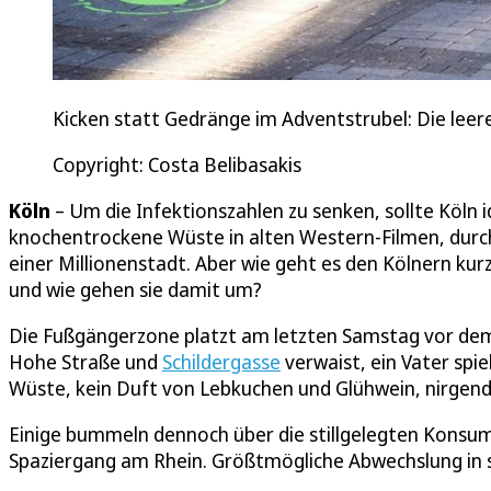
Kicken statt Gedränge im Adventstrubel: Die lee
Copyright: Costa Belibasakis
Köln
– Um die Infektionszahlen zu senken, sollte Köln i
knochentrockene Wüste in alten Western-Filmen, durch d
einer Millionenstadt. Aber wie geht es den Kölnern 
und wie gehen sie damit um?
Die Fußgängerzone platzt am letzten Samstag vor dem
Hohe Straße und
Schildergasse
verwaist, ein Vater spi
Wüste, kein Duft von Lebkuchen und Glühwein, nirgend
Einige bummeln dennoch über die stillgelegten Konsu
Spaziergang am Rhein. Größtmögliche Abwechslung in sc