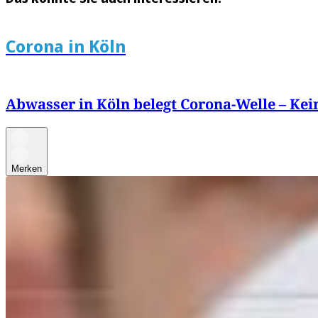
Corona in Köln
Abwasser in Köln belegt Corona-Welle – Ke
Merken