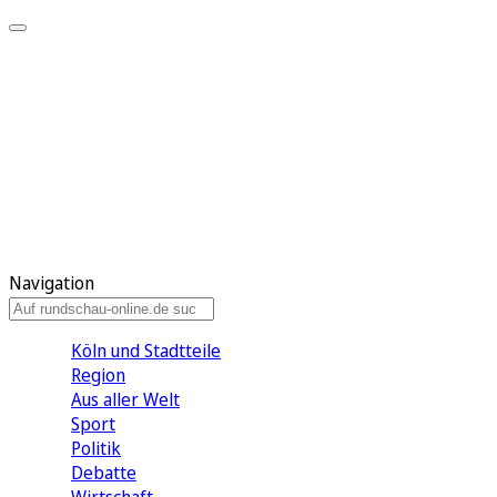
Meine KR
Meine Artikel
Meine Region
Meine Newsletter
Gewinnspiele
Mein Rundschau PLUS
Mein E-Paper
Navigation
Köln und Stadtteile
Region
Aus aller Welt
Sport
Politik
Debatte