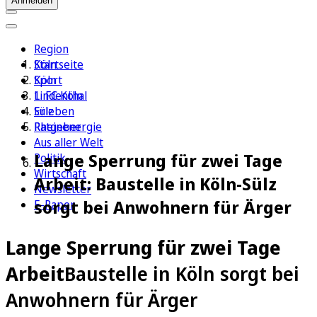
Anmelden
Region
Köln
Startseite
Sport
Köln
1. FC Köln
Lindenthal
Erleben
Sülz
Ratgeber
Rheinenergie
Aus aller Welt
Lange Sperrung für zwei Tage
Politik
Wirtschaft
Arbeit: Baustelle in Köln-Sülz
Newsletter
sorgt bei Anwohnern für Ärger
E-Paper
Lange Sperrung für zwei Tage
Arbeit
Baustelle in Köln sorgt bei
Anwohnern für Ärger