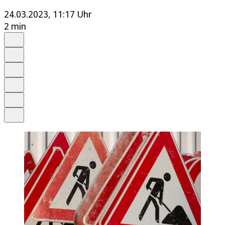
24.03.2023, 11:17 Uhr
2 min
Auf Google bevorzugen
Anhören
Schrift
Merken
Drucken
Teilen