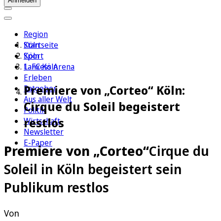
Anmelden
Region
Köln
Startseite
Sport
Köln
1. FC Köln
Lanxess Arena
Erleben
Premiere von „Corteo“ Köln:
Ratgeber
Aus aller Welt
Cirque du Soleil begeistert
Politik
restlos
Wirtschaft
Newsletter
E-Paper
Premiere von „Corteo“
Cirque du
Soleil in Köln begeistert sein
Publikum restlos
Von