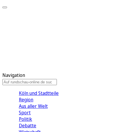
Meine KR
Meine Artikel
Meine Region
Meine Newsletter
Gewinnspiele
Mein Rundschau PLUS
Mein E-Paper
Navigation
Köln und Stadtteile
Region
Aus aller Welt
Sport
Politik
Debatte