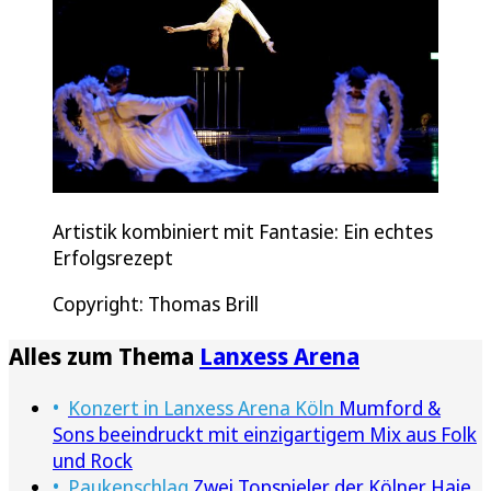
Artistik kombiniert mit Fantasie: Ein echtes
Erfolgsrezept
Copyright: Thomas Brill
Alles zum Thema
Lanxess Arena
Konzert in Lanxess Arena Köln
Mumford &
Sons beeindruckt mit einzigartigem Mix aus Folk
und Rock
Paukenschlag
Zwei Topspieler der Kölner Haie