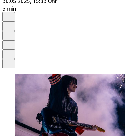
30.05.2025, 15:33 Uhr
5 min
Auf Google bevorzugen
Anhören
Schrift
Merken
Drucken
Teilen