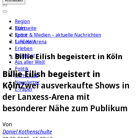
Anmelden
Region
Köln
Startseite
Sport
Kultur & Medien – aktuelle Nachrichten
1. FC Köln
Lanxess Arena
Erleben
Billie Eilish begeistert in Köln
Ratgeber
Aus aller Welt
Politik
Billie Eilish begeistert in
Wirtschaft
Newsletter
Köln
Zwei ausverkaufte Shows in
E-Paper
der Lanxess-Arena mit
besonderer Nähe zum Publikum
Von
Daniel Kothenschulte