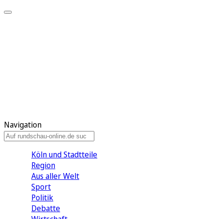
Meine KR
Meine Artikel
Meine Region
Meine Newsletter
Gewinnspiele
Mein Rundschau PLUS
Mein E-Paper
Navigation
Köln und Stadtteile
Region
Aus aller Welt
Sport
Politik
Debatte