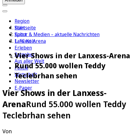
Anmelden
Region
Köln
Startseite
Sport
Kultur & Medien – aktuelle Nachrichten
1. FC Köln
Lanxess Arena
Erleben
Vier Shows in der Lanxess-Arena
Ratgeber
Aus aller Welt
Rund 55.000 wollen Teddy
Politik
Teclebrhan sehen
Wirtschaft
Newsletter
E-Paper
Vier Shows in der Lanxess-
Arena
Rund 55.000 wollen Teddy
Teclebrhan sehen
Von