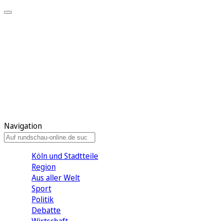
Meine KR
Meine Artikel
Meine Region
Meine Newsletter
Gewinnspiele
Mein Rundschau PLUS
Mein E-Paper
Navigation
Köln und Stadtteile
Region
Aus aller Welt
Sport
Politik
Debatte