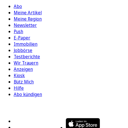
Abo
Meine Artikel
Meine Region
Newsletter
Push
E-Paper
Immobilien
Jobbörse
Testberichte
Wir Trauern
Anzeigen
Kiosk
Bütz Mich
Hilfe
Abo kündigen
FOLGEN SIE UNS
ENTDECKEN SIE UNSERE APP