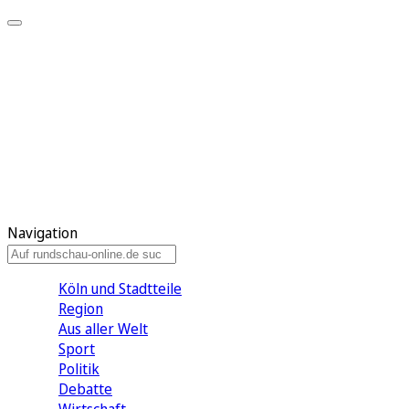
Meine KR
Meine Artikel
Meine Region
Meine Newsletter
Gewinnspiele
Mein Rundschau PLUS
Mein E-Paper
Navigation
Köln und Stadtteile
Region
Aus aller Welt
Sport
Politik
Debatte