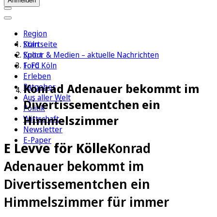
Anmelden
Region
Köln
Startseite
Sport
Kultur & Medien – aktuelle Nachrichten
1. FC Köln
Ford
Erleben
Konrad Adenauer bekommt im
Ratgeber
Aus aller Welt
Divertissementchen ein
Politik
Himmelszimmer
Wirtschaft
Newsletter
E-Paper
E Levve för Kölle
Konrad
Adenauer bekommt im
Divertissementchen ein
Himmelszimmer für immer