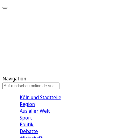
Meine KR
Meine Artikel
Meine Region
Meine Newsletter
Gewinnspiele
Mein Rundschau PLUS
Mein E-Paper
Navigation
Köln und Stadtteile
Region
Aus aller Welt
Sport
Politik
Debatte