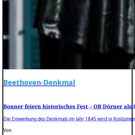
Beethoven-Denkmal
Bonner feiern historisches Fest – OB Dörner als
Die Einweihung des Denkmals im Jahr 1845 wird in Kostümen 
Von