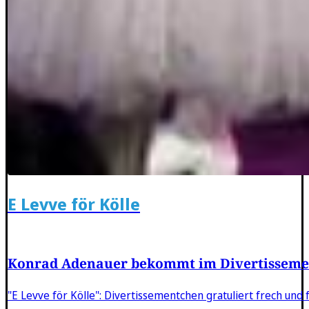
E Levve för Kölle
Konrad Adenauer bekommt im Divertisseme
"E Levve för Kölle": Divertissementchen gratuliert frech und