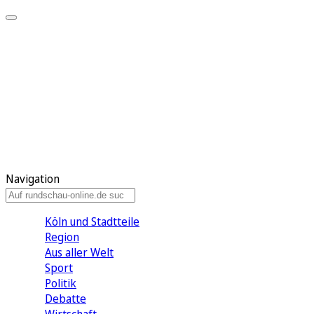
Meine KR
Meine Artikel
Meine Region
Meine Newsletter
Gewinnspiele
Mein Rundschau PLUS
Mein E-Paper
Navigation
Köln und Stadtteile
Region
Aus aller Welt
Sport
Politik
Debatte