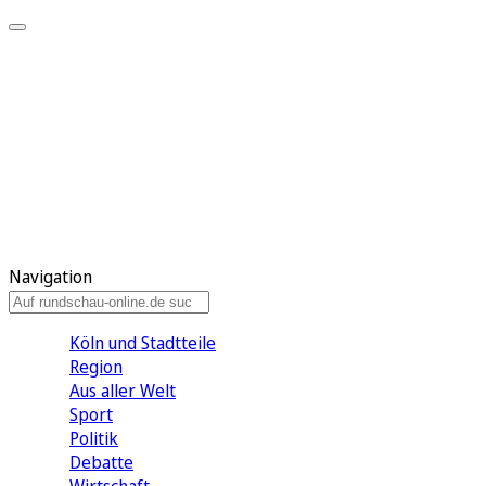
Meine KR
Meine Artikel
Meine Region
Meine Newsletter
Gewinnspiele
Mein Rundschau PLUS
Mein E-Paper
Navigation
Köln und Stadtteile
Region
Aus aller Welt
Sport
Politik
Debatte