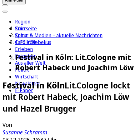
Anmelden
Region
Köln
Startseite
Sport
Kultur & Medien – aktuelle Nachrichten
1. FC Köln
Carolin Kebekus
Erleben
Festival in Köln: Lit.Cologne mit
Ratgeber
Aus aller Welt
Robert Habeck und Joachim Löw
Politik
Wirtschaft
Festival in Köln
Lit.Cologne lockt
Newsletter
E-Paper
mit Robert Habeck, Joachim Löw
und Hazel Brugger
Von
Susanne Schramm
03.12.2025, 18:37 Uhr