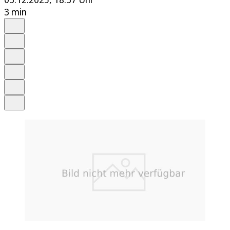
3 min
Auf Google bevorzugen
Anhören
Schrift
Merken
Drucken
Teilen