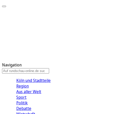
Meine KR
Meine Artikel
Meine Region
Meine Newsletter
Gewinnspiele
Mein Rundschau PLUS
Mein E-Paper
Navigation
Köln und Stadtteile
Region
Aus aller Welt
Sport
Politik
Debatte