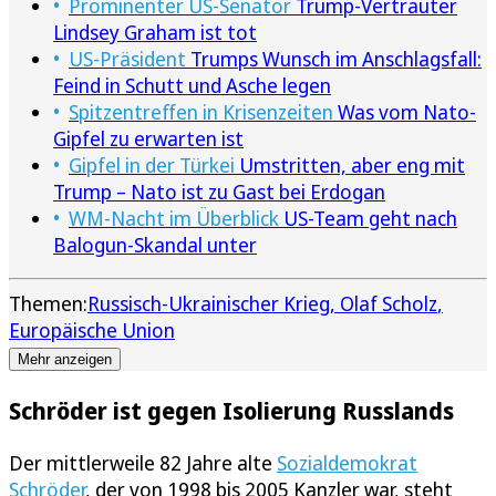
Prominenter US-Senator
Trump-Vertrauter
Lindsey Graham ist tot
US-Präsident
Trumps Wunsch im Anschlagsfall:
Feind in Schutt und Asche legen
Spitzentreffen in Krisenzeiten
Was vom Nato-
Gipfel zu erwarten ist
Gipfel in der Türkei
Umstritten, aber eng mit
Trump – Nato ist zu Gast bei Erdogan
WM-Nacht im Überblick
US-Team geht nach
Balogun-Skandal unter
Themen:
Russisch-Ukrainischer Krieg
Olaf Scholz
Europäische Union
Mehr anzeigen
Schröder ist gegen Isolierung Russlands
Der mittlerweile 82 Jahre alte
Sozialdemokrat
Schröder
, der von 1998 bis 2005 Kanzler war, steht