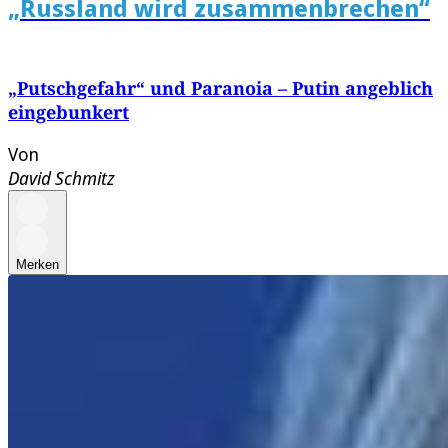
„Russland wird zusammenbrechen“
„Putschgefahr“ und Paranoia – Putin angeblich
eingebunkert
Von
David Schmitz
Merken