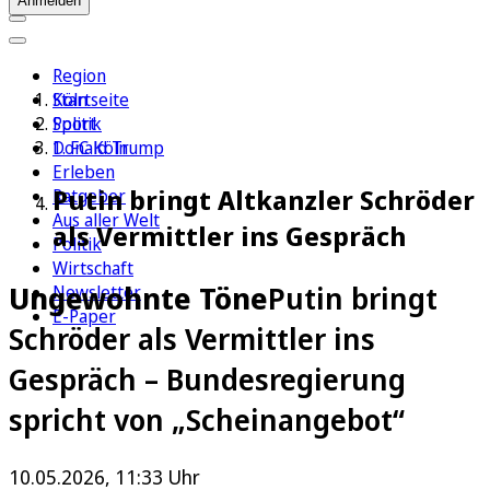
Anmelden
Region
Köln
Startseite
Sport
Politik
1. FC Köln
Donald Trump
Erleben
Putin bringt Altkanzler Schröder
Ratgeber
Aus aller Welt
als Vermittler ins Gespräch
Politik
Wirtschaft
Ungewohnte Töne
Putin bringt
Newsletter
E-Paper
Schröder als Vermittler ins
Gespräch – Bundesregierung
spricht von „Scheinangebot“
10.05.2026, 11:33 Uhr