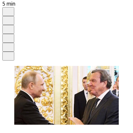
5 min
Auf Google bevorzugen
Anhören
Schrift
Merken
Drucken
Teilen