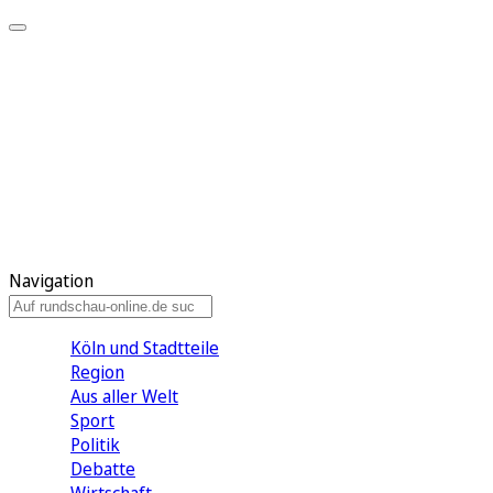
Meine KR
Meine Artikel
Meine Region
Meine Newsletter
Gewinnspiele
Mein Rundschau PLUS
Mein E-Paper
Navigation
Köln und Stadtteile
Region
Aus aller Welt
Sport
Politik
Debatte