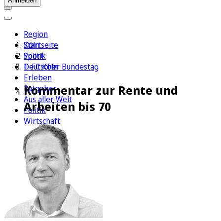
Anmelden
Region
Köln
Startseite
Sport
Politik
1. FC Köln
Deutscher Bundestag
Erleben
Kommentar zur Rente und
Ratgeber
Aus aller Welt
Arbeiten bis 70
Politik
Wirtschaft
Newsletter
E-Paper